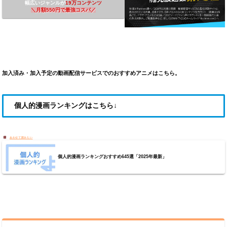
幅広いジャンルが
19万コンテンツ
＼
月額550円で最強コスパ
／
加入済み・加入予定の動画配信サービスでのおすすめアニメはこちら。
個人的漫画ランキングはこちら↓
個人的漫画ランキングおすすめ645選「2025年最新」