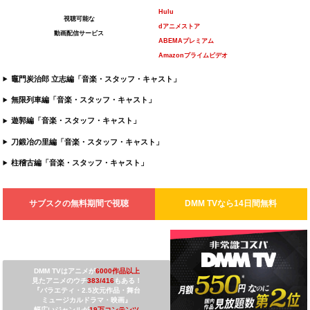
Hulu
視聴可能な
dアニメストア
動画配信サービス
ABEMAプレミアム
Amazonプライムビデオ
竈門炭治郎 立志編「音楽・スタッフ・キャスト」
無限列車編「音楽・スタッフ・キャスト」
遊郭編「音楽・スタッフ・キャスト」
刀鍛冶の里編「音楽・スタッフ・キャスト」
柱稽古編「音楽・スタッフ・キャスト」
サブスクの無料期間で視聴
DMM TV
なら14日間無料
DMM TVは
アニメが
6000作品以上
見たアニメのウチ
3
83/416
もある！
『バラエティ・2.5次元作品・舞台
ミュージカルドラマ・映画』
幅広いジャンルが
19万コンテンツ