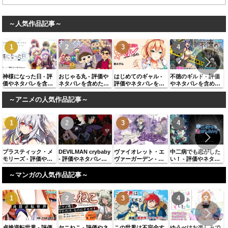
～人気作品記事～
神様になった日 - 評
おじゃる丸 - 評価や
はじめてのギャル -
不徳のギルド - 評価
価やネタバレを含め
ネタバレを含めた感
評価やネタバレを含
やネタバレを含めた
た感想、似ている作
想、似ている作品に
めた感想、似ている
感想、似ている作品
品に同じ著者の作品
同じ著者の作品を紹
作品に同じ著者の作
に同じ著者の作品を
～アニメの人気作品記事～
を紹介
介
品を紹介
紹介
プラスティック・メ
DEVILMAN crybaby
ヴァイオレット・エ
中二病でも恋がした
モリーズ - 評価やネ
- 評価やネタバレを
ヴァーガーデン - 評
い！ - 評価やネタバ
タバレを含めた感
含めた感想、似てい
価やネタバレを含め
レを含めた感想、似
想、似ている作品に
る作品に同じ著者の
た感想、似ている作
ている作品に同じ著
～マンガの人気作品記事～
同じ著者の作品を紹
作品を紹介
品に同じ著者の作品
者の作品を紹介
介
を紹介
貞操逆転世界 - 評価
ヤニねこ - 評価やネ
この世界は不完全す
ゆうべはお楽しみで