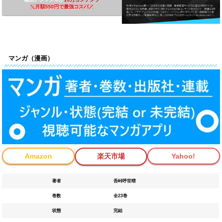
＼
月額550円で最強コスパ
／
マンガ（漫画）
Amazon
楽天市場
Yahoo!
著者
吾峠呼世晴
巻数
全23巻
状態
完結