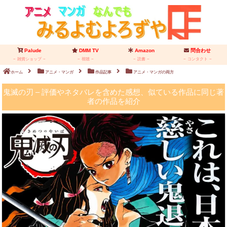
Palude
DMM TV
Amazon
問合わせ
雑貨ショップ
視聴
読書
コンタクト
ホーム
アニメ・マンガ
作品記事
アニメ・マンガの両方
鬼滅の刃 – 評価やネタバレを含めた感想、似ている作品に同じ著
者の作品を紹介