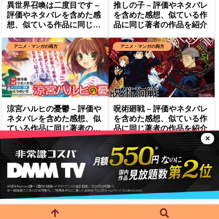
異世界召喚は二度目です –
推しの子 – 評価やネタバレ
評価やネタバレを含めた感
を含めた感想、似ている作
想、似ている作品に同じ著
品に同じ著者の作品を紹介
者の作品を紹介
アニメ・マンガの両方
アニメ・マンガの両方
涼宮ハルヒの憂鬱 – 評価や
呪術廻戦 – 評価やネタバレ
ネタバレを含めた感想、似
を含めた感想、似ている作
ている作品に同じ著者の作
品に同じ著者の作品を紹介
品を紹介
✕
トップベージ
プライバシーポリシー
© 2024 みるよむよろずや.