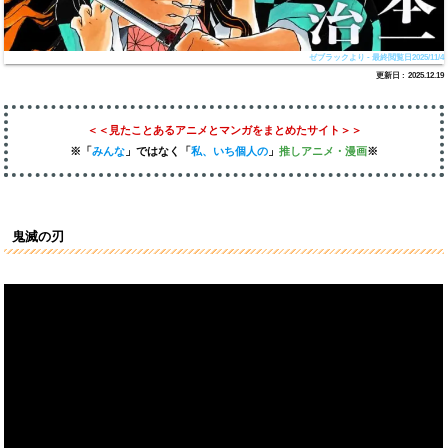
ゼブラックより - 最終閲覧日2025/11/4
2025.12.19
＜＜見たことあるアニメとマンガをまとめたサイト＞＞
※「
みんな
」
ではなく
「
私、いち個人の
」
推しアニメ
・漫画
※
鬼滅の刃