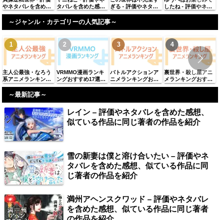
やネタバレを含めた
タバレを含めた感
ぎる - 評価やネタバ
したね - 評価やネタ
感想、似ている作品
想、似ている作品に
レを含めた感想、似
バレを含めた感想、
に同じ著者の作品を
同じ著者の作品を紹
ている作品に同じ著
似ている作品に同じ
～ジャンル・カテゴリーの人気記事～
紹介
介
者の作品を紹介
著者の作品を紹介
主人公最強・なろう
VRMMO漫画ランキ
バトルアクションア
裏世界・殺し屋アニ
系アニメランキング
ングおすすめ17選
ニメランキングおす
メランキングおすす
おすすめ61選【2025
「2025年最新」
すめ98選【2025年最
め38選【2025年最
年最新】
新】
新】
～最新記事～
レイン – 評価やネタバレを含めた感想、
似ている作品に同じ著者の作品を紹介
雪の新妻は僕と溶け合いたい – 評価やネ
タバレを含めた感想、似ている作品に同
じ著者の作品を紹介
満州アヘンスクワッド – 評価やネタバレ
を含めた感想、似ている作品に同じ著者
の作品を紹介