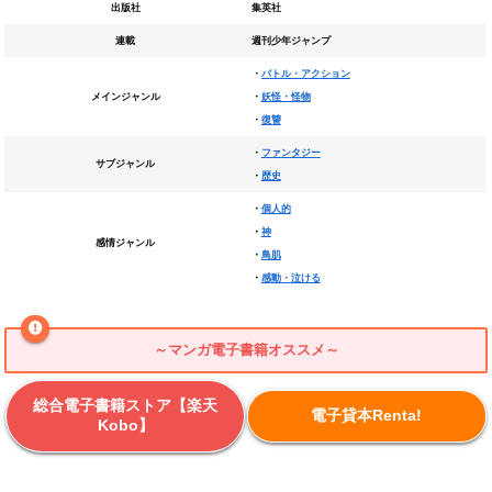
出版社
集英社
連載
週刊少年ジャンプ
・
バトル・アクション
メインジャンル
・
妖怪・怪物
・
復讐
・
ファンタジー
サブジャンル
・
歴史
・
個人的
・
神
感情ジャンル
・
鳥肌
・
感動・泣ける
～マンガ電子書籍オススメ～
総合電子書籍ストア【楽天
電子貸本Renta!
Kobo】