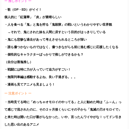
ー 推しポイント ー
・歌（OP・ED）がイイ！
個人的に「紅蓮華」「炎」が素晴らしい
・人を食べる「鬼」と鬼を狩る「鬼殺隊」の戦いというわかりやすい世界観
→それで、鬼にされた妹を人間に戻すという目的がはっきりしている
・鬼にも悲惨な過去があって考えさせられるところが深い
・誰も傷つかないものではなく、傷つきながらも前に進む感じに応援したくなる
・個性的なキャラクターばっかりで推しができるかも？
（自分は善逸推し）
・戦闘には特に力が入っていて迫力がすごい！
・無限列車編は感動するよね、良い子過ぎる。。。
・漫画も見てアニメも見ましょう！
ー 注意ポイント ー
・当時見てる時に「めっちゃオモロイのやってる」と人に勧めた時は「ふ～ん」っ
て感じで流されたのに、その２ヶ月後くらいにその子から「鬼滅の刃オモロイで」
と来た時は開いた口が塞がらなかった、いや、言ったんワイやがな！ってドン引き
した思い出のあるアニメ