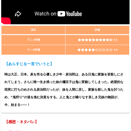
項目
評価
アニメ評価
9.9
マンガ評価
5.0
【
あらすじを一言でいうと
】
時は大正、日本。炭を売る心優しき少年・炭治郎は、ある日鬼に家族を皆殺しにさ
れてしまう。さらに唯一生き残った妹の禰豆子は鬼に変貌してしまった。絶望的な
現実に打ちのめされる炭治郎だったが、妹を人間に戻し、家族を殺した鬼を討つた
め、“鬼狩り”の道を進む決意をする。人と鬼とが織りなす哀しき兄妹の物語が、
今、始まる――！
【感想・ネタバレ】