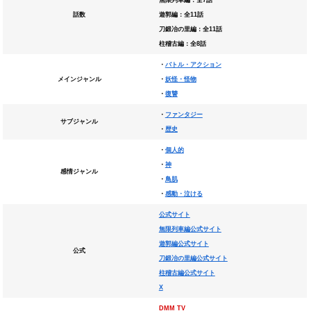
無限列車編：全7話
話数
遊郭編：全11話
刀鍛冶の里編：全11話
柱稽古編：全8話
・
バトル・アクション
メインジャンル
・
妖怪・怪物
・
復讐
・
ファンタジー
サブジャンル
・
歴史
・
個人的
・
神
感情ジャンル
・
鳥肌
・
感動・泣ける
公式サイト
無限列車編公式サイト
遊郭編公式サイト
公式
刀鍛冶の里編公式サイト
柱稽古編公式サイト
X
DMM TV