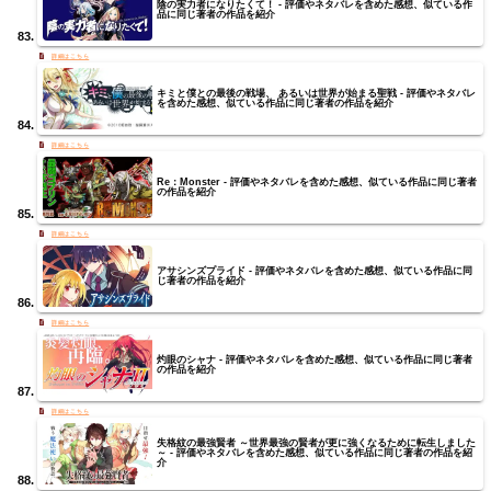
陰の実力者になりたくて！ - 評価やネタバレを含めた感想、似ている作
品に同じ著者の作品を紹介
キミと僕との最後の戦場、 あるいは世界が始まる聖戦 - 評価やネタバレ
を含めた感想、似ている作品に同じ著者の作品を紹介
Re：Monster - 評価やネタバレを含めた感想、似ている作品に同じ著者
の作品を紹介
アサシンズプライド - 評価やネタバレを含めた感想、似ている作品に同
じ著者の作品を紹介
灼眼のシャナ - 評価やネタバレを含めた感想、似ている作品に同じ著者
の作品を紹介
失格紋の最強賢者 ～世界最強の賢者が更に強くなるために転生しました
～ - 評価やネタバレを含めた感想、似ている作品に同じ著者の作品を紹
介