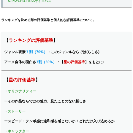
5. PSYCHO-PASSサイコパス
ランキングを決める際の評価基準と個人的な評価基準について。
【
ランキングの評価基準
】
ジャンル要素
７割（70%）
：
このジャンルならでは(らしさ)
アニメ自体の面白さ
3割（30%）
：【
星の評価基準
】をもとに↓
【
星の評価基準
】
・
オリジナリティー
ー
その作品ならではの魅力、見たことのない新しさ
・
ストーリー
ー
スピード・テンポ感に違和感を感じないか！どれだけ入り込めるか
・
キャラクター