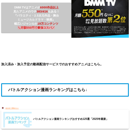
DMM TVは
アニメが
6000作品以上
見たアニメのウチ
3
83/416
もある！
『バラエティ・2.5次元作品・舞台
ミュージカルドラマ・映画』
幅広いジャンルが
19万コンテンツ
＼
月額550円で最強コスパ
／
加入済み・加入予定の動画配信サービスでのおすすめアニメはこちら。
バトルアクション漫画ランキングはこちら↓
バトルアクション漫画ランキングおすすめ125選「2025年最新」