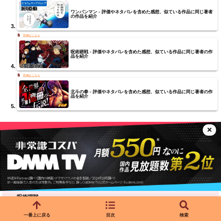
ワンパンマン - 評価やネタバレを含めた感想、似ている作品に同じ著者
の作品を紹介
呪術廻戦 - 評価やネタバレを含めた感想、似ている作品に同じ著者の作
品を紹介
北斗の拳 - 評価やネタバレを含めた感想、似ている作品に同じ著者の作
品を紹介
✕
～おすすめ5選のラインナップ～
ONE PIECE
NARUTO-ナルト-
ワンパンマン
呪術廻戦
北斗の拳
一番上に戻る
目次
検索