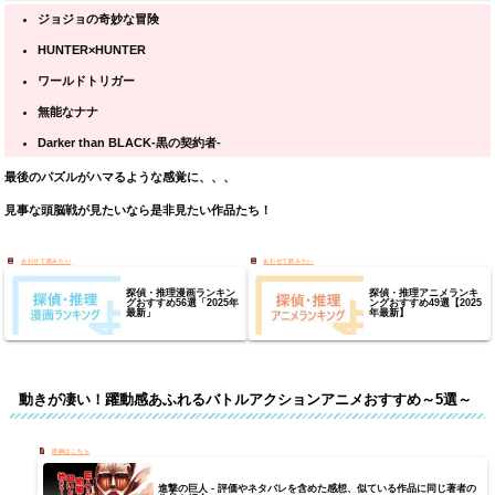
ジョジョの奇妙な冒険
HUNTER×HUNTER
ワールドトリガー
無能なナナ
Darker than BLACK-黒の契約者-
最後のパズルがハマるような感覚に、、、
見事な頭脳戦が見たいなら是非見たい作品たち！
探偵・推理漫画ランキン
探偵・推理アニメランキ
グおすすめ56選「2025年
ングおすすめ49選【2025
最新」
年最新】
動きが凄い！躍動感あふれるバトルアクションアニメおすすめ～5選～
進撃の巨人 - 評価やネタバレを含めた感想、似ている作品に同じ著者の