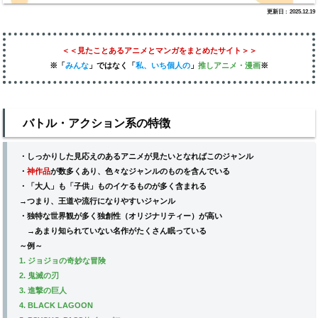
2025.12.19
＜＜見たことあるアニメとマンガをまとめたサイト＞＞
※「
みんな
」
ではなく
「
私、いち個人の
」
推しアニメ
・漫画
※
バトル・アクション系の特徴
・しっかりした見応えのあるアニメが見たいとなればこのジャンル
・
神作品
が数多くあり、色々なジャンルのものを含んでいる
・「大人」も「子供」ものイケるものが多く含まれる
→つまり、王道や流行になりやすいジャンル
・独特な世界観が多く独創性（オリジナリティー）が高い
→あまり知られていない名作がたくさん眠っている
～例～
1. ジョジョの奇妙な冒険
2. 鬼滅の刃
3. 進撃の巨人
4. BLACK LAGOON