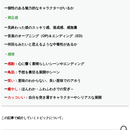
ー
個性のある魅力的なキャラクターがいるか
・
満足感
ー
見終わった後のスッキリ感、達成感、感無量
ー
音楽のオープニング（OP)＆エンディング（ED)
ー
何回もみたいと思えるような中毒性があるか
・
感情
ー
感動
：
心に響く素晴らしいシーンやエンディング
ー
鳥肌
：
予想を裏切る展開やシーン
ー
笑い
：
意味のわからない、良い意味でのアホう
ー
癒やし
：
ほんわか・ふわふわさでの安ぎ～
ー
カッコいい
：
自分を突き通すキャラクターやシリアスな展開
この記事で紹介していくトピックについて。