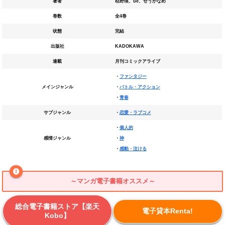
著者
枯野瑛、ue、せうかなめ
巻数
全4巻
状態
完結
出版社
KADOKAWA
連載
月刊コミックアライブ
・
ファンタジー
メインジャンル
・
バトル・アクション
・
青春
サブジャンル
・
恋愛・ラブコメ
・
個人的
感情ジャンル
・
神
・
感動・泣ける
～マンガ電子書籍オススメ～
総合電子書籍ストア【楽天
電子貸本Renta!
Kobo】