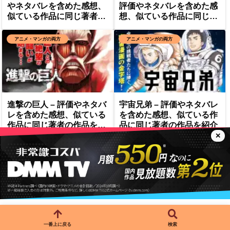
やネタバレを含めた感想、
評価やネタバレを含めた感
似ている作品に同じ著者の
想、似ている作品に同じ著
作品を紹介
者の作品を紹介
アニメ・マンガの両方
アニメ・マンガの両方
進撃の巨人 – 評価やネタバ
宇宙兄弟 – 評価やネタバレ
レを含めた感想、似ている
を含めた感想、似ている作
作品に同じ著者の作品を紹
品に同じ著者の作品を紹介
介
✕
トップベージ
プライバシーポリシー
© 2024 みるよむよろずや.
一番上に戻る
検索