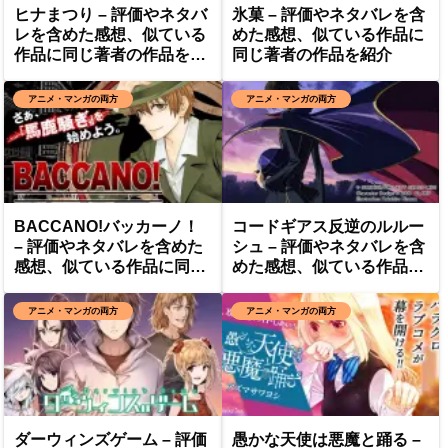
ヒナまつり – 評価やネタバ
氷菓 – 評価やネタバレを含
レを含めた感想、似ている
めた感想、似ている作品に
作品に同じ著者の作品を紹
同じ著者の作品を紹介
介
アニメ・マンガの両方
アニメ・マンガの両方
BACCANO!バッカーノ！
コードギアス反逆のルルー
– 評価やネタバレを含めた
シュ – 評価やネタバレを含
感想、似ている作品に同じ
めた感想、似ている作品に
著者の作品を紹介
同じ著者の作品を紹介
アニメ・マンガの両方
アニメ・マンガの両方
ダーウィンズゲーム – 評価
愚かな天使は悪魔と踊る –