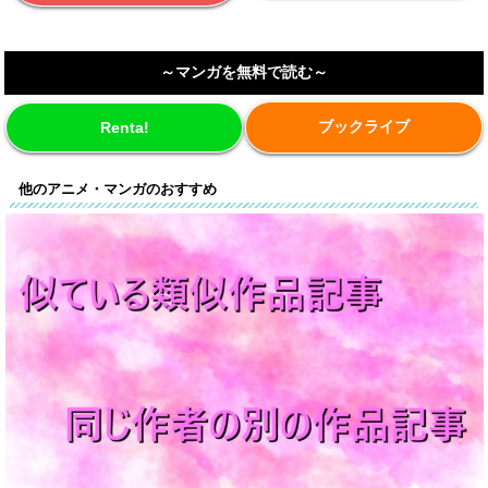
～マンガを無料で読む～
ブックライブ
Renta!
他のアニメ・マンガのおすすめ