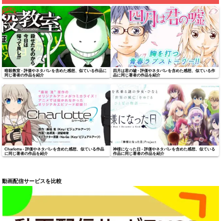
暗殺教室 - 評価やネタバレを含めた感想、似ている作品に
四月は君の嘘 - 評価やネタバレを含めた感想、似ている作
同じ著者の作品を紹介
品に同じ著者の作品を紹介
Charlotte - 評価やネタバレを含めた感想、似ている作品
神様になった日 - 評価やネタバレを含めた感想、似ている
に同じ著者の作品を紹介
作品に同じ著者の作品を紹介
動画配信サービスを比較