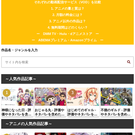
それぞれの動画配信サービス（VOD）を比較
1. アニメの量と質は？
2. 月額の料金には？
3. アニメ以外の作品は？
4. 無料期間はどのくらい？
ー DMM TV・Hulu・dアニメストア ー
ー ABEMAプレミアム・Amazonプライム ー
作品名・ジャンルを入力
～人気作品記事～
神様になった日 - 評
おじゃる丸 - 評価や
はじめてのギャル -
不徳のギルド - 評価
価やネタバレを含め
ネタバレを含めた感
評価やネタバレを含
やネタバレを含めた
た感想、似ている作
想、似ている作品に
めた感想、似ている
感想、似ている作品
品に同じ著者の作品
同じ著者の作品を紹
作品に同じ著者の作
に同じ著者の作品を
～アニメの人気作品記事～
を紹介
介
品を紹介
紹介