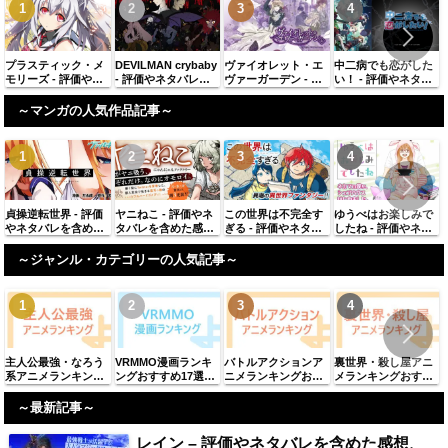
プラスティック・メ
DEVILMAN crybaby
ヴァイオレット・エ
中二病でも恋がした
モリーズ - 評価やネ
- 評価やネタバレを
ヴァーガーデン - 評
い！ - 評価やネタバ
タバレを含めた感
含めた感想、似てい
価やネタバレを含め
レを含めた感想、似
想、似ている作品に
る作品に同じ著者の
た感想、似ている作
ている作品に同じ著
～マンガの人気作品記事～
同じ著者の作品を紹
作品を紹介
品に同じ著者の作品
者の作品を紹介
介
を紹介
貞操逆転世界 - 評価
ヤニねこ - 評価やネ
この世界は不完全す
ゆうべはお楽しみで
やネタバレを含めた
タバレを含めた感
ぎる - 評価やネタバ
したね - 評価やネタ
感想、似ている作品
想、似ている作品に
レを含めた感想、似
バレを含めた感想、
に同じ著者の作品を
同じ著者の作品を紹
ている作品に同じ著
似ている作品に同じ
～ジャンル・カテゴリーの人気記事～
紹介
介
者の作品を紹介
著者の作品を紹介
主人公最強・なろう
VRMMO漫画ランキ
バトルアクションア
裏世界・殺し屋アニ
系アニメランキング
ングおすすめ17選
ニメランキングおす
メランキングおすす
おすすめ61選【2025
「2025年最新」
すめ98選【2025年最
め38選【2025年最
年最新】
新】
新】
～最新記事～
レイン – 評価やネタバレを含めた感想、