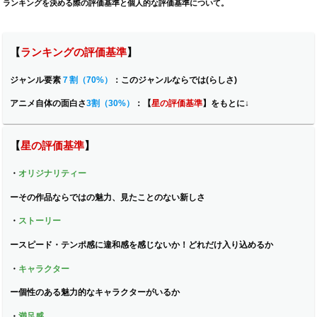
ランキングを決める際の評価基準と個人的な評価基準について。
【
ランキングの評価基準
】
ジャンル要素
７割（70%）
：
このジャンルならでは(らしさ)
アニメ自体の面白さ
3割（30%）
：【
星の評価基準
】をもとに↓
【
星の評価基準
】
・
オリジナリティー
ー
その作品ならではの魅力、見たことのない新しさ
・
ストーリー
ー
スピード・テンポ感に違和感を感じないか！どれだけ入り込めるか
・
キャラクター
ー
個性のある魅力的なキャラクターがいるか
・
満足感