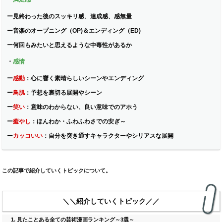
ー
見終わった後のスッキリ感、達成感、感無量
ー
音楽のオープニング（OP)＆エンディング（ED)
ー
何回もみたいと思えるような中毒性があるか
・
感情
ー
感動
：
心に響く素晴らしいシーンやエンディング
ー
鳥肌
：
予想を裏切る展開やシーン
ー
笑い
：
意味のわからない、良い意味でのアホう
ー
癒やし
：
ほんわか・ふわふわさでの安ぎ～
ー
カッコいい
：
自分を突き通すキャラクターやシリアスな展開
この記事で紹介していくトピックについて。
＼＼紹介していくトピック／／
見たことある全ての芸術漫画ランキング～3選～