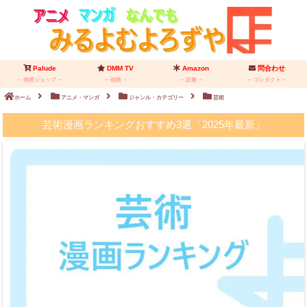
Palude
DMM TV
Amazon
問合わせ
雑貨ショップ
視聴
読書
コンタクト
ホーム
アニメ・マンガ
ジャンル・カテゴリー
芸術
芸術漫画ランキングおすすめ3選「2025年最新」