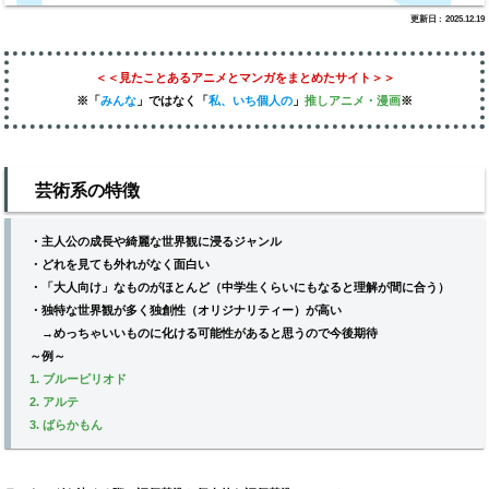
2025.12.19
＜＜見たことあるアニメとマンガをまとめたサイト＞＞
※「
みんな
」
ではなく
「
私、いち個人の
」
推しアニメ
・漫画
※
芸術系の特徴
・主人公の成長や綺麗な世界観に浸るジャンル
・
どれを見ても外れがなく面白い
・「大人向け」なものがほとんど（中学生くらいにもなると理解が間に合う）
・独特な世界観が多く独創性（オリジナリティー）が高い
→めっちゃいいものに化ける可能性があると思うので今後期待
～例～
1. ブルーピリオド
2. アルテ
3. ばらかもん