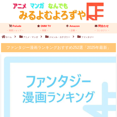
Palude
DMM TV
Amazon
問合わせ
雑貨ショップ
視聴
読書
コンタクト
ホーム
アニメ・マンガ
ジャンル・カテゴリー
ファンタジー
ファンタジー漫画ランキングおすすめ252選「2025年最新」