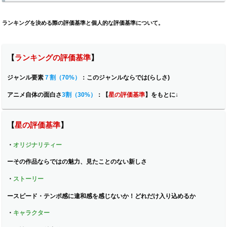
ランキングを決める際の評価基準と個人的な評価基準について。
【
ランキングの評価基準
】
ジャンル要素
７割（70%）
：
このジャンルならでは(らしさ)
アニメ自体の面白さ
3割（30%）
：【
星の評価基準
】をもとに↓
【
星の評価基準
】
・
オリジナリティー
ー
その作品ならではの魅力、見たことのない新しさ
・
ストーリー
ー
スピード・テンポ感に違和感を感じないか！どれだけ入り込めるか
・
キャラクター