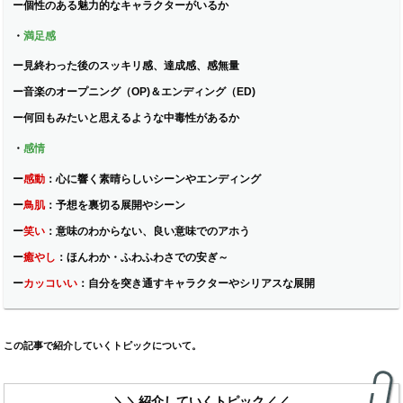
ー
個性のある魅力的なキャラクターがいるか
・
満足感
ー
見終わった後のスッキリ感、達成感、感無量
ー
音楽のオープニング（OP)＆エンディング（ED)
ー
何回もみたいと思えるような中毒性があるか
・
感情
ー
感動
：
心に響く素晴らしいシーンやエンディング
ー
鳥肌
：
予想を裏切る展開やシーン
ー
笑い
：
意味のわからない、良い意味でのアホう
ー
癒やし
：
ほんわか・ふわふわさでの安ぎ～
ー
カッコいい
：
自分を突き通すキャラクターやシリアスな展開
この記事で紹介していくトピックについて。
＼＼紹介していくトピック／／