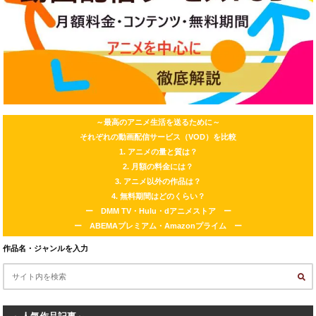
～最高のアニメ生活を送るために～
それぞれの動画配信サービス（VOD）を比較
1. アニメの量と質は？
2. 月額の料金には？
3. アニメ以外の作品は？
4. 無料期間はどのくらい？
ー DMM TV・Hulu・dアニメストア ー
ー ABEMAプレミアム・Amazonプライム ー
作品名・ジャンルを入力