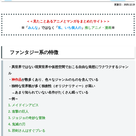
2025.12.19
＜＜見たことあるアニメとマンガをまとめたサイト＞＞
※「
みんな
」
ではなく
「
私、いち個人の
」
推しアニメ
・漫画
※
ファンタジー系の特徴
・異世界ではない現実世界や仮想空間でおこる自由な発想にワクワクするジャン
ル
・
神作品
が数多くあり、色々なジャンルのものを含んでいる
・独特な世界観が多く独創性（オリジナリティー）が高い
→あまり知られていない名作がたくさん眠っている
～例～
1. メイドインアビス
2. 進撃の巨人
3. ジョジョの奇妙な冒険
4. 鬼滅の刃
5. 邪剣さんはすぐブレる