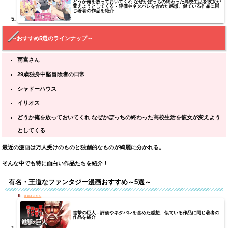
どうか俺を放っておいてくれ なぜかぼっちの終わった高校生活を彼女が
変えようとしてくる - 評価やネタバレを含めた感想、似ている作品に同
じ著者の作品を紹介
～おすすめ5選のラインナップ～
雨宮さん
29歳独身中堅冒険者の日常
シャドーハウス
イリオス
どうか俺を放っておいてくれ なぜかぼっちの終わった高校生活を彼女が変えよう
としてくる
最近の漫画は万人受けのものと独創的なものが綺麗に分かれる。
そんな中でも特に
面白い作品たちを紹介！
有名・王道なファンタジー漫画おすすめ～5選～
進撃の巨人 - 評価やネタバレを含めた感想、似ている作品に同じ著者の
作品を紹介