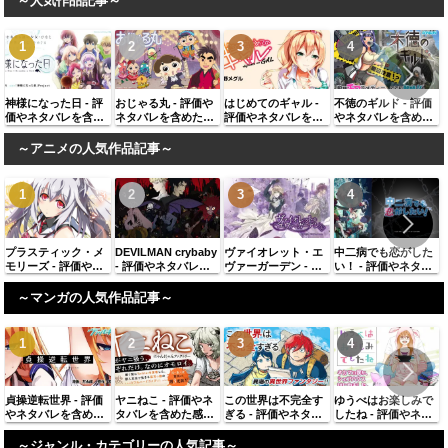
～人気作品記事～
神様になった日 - 評
おじゃる丸 - 評価や
はじめてのギャル -
不徳のギルド - 評価
価やネタバレを含め
ネタバレを含めた感
評価やネタバレを含
やネタバレを含めた
た感想、似ている作
想、似ている作品に
めた感想、似ている
感想、似ている作品
品に同じ著者の作品
同じ著者の作品を紹
作品に同じ著者の作
に同じ著者の作品を
～アニメの人気作品記事～
を紹介
介
品を紹介
紹介
プラスティック・メ
DEVILMAN crybaby
ヴァイオレット・エ
中二病でも恋がした
モリーズ - 評価やネ
- 評価やネタバレを
ヴァーガーデン - 評
い！ - 評価やネタバ
タバレを含めた感
含めた感想、似てい
価やネタバレを含め
レを含めた感想、似
想、似ている作品に
る作品に同じ著者の
た感想、似ている作
ている作品に同じ著
～マンガの人気作品記事～
同じ著者の作品を紹
作品を紹介
品に同じ著者の作品
者の作品を紹介
介
を紹介
貞操逆転世界 - 評価
ヤニねこ - 評価やネ
この世界は不完全す
ゆうべはお楽しみで
やネタバレを含めた
タバレを含めた感
ぎる - 評価やネタバ
したね - 評価やネタ
感想、似ている作品
想、似ている作品に
レを含めた感想、似
バレを含めた感想、
に同じ著者の作品を
同じ著者の作品を紹
ている作品に同じ著
似ている作品に同じ
～ジャンル・カテゴリーの人気記事～