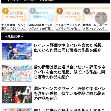
紹介
介
者の作品を紹介
著者の作品を紹介
主人公最強・なろう
VRMMO漫画ランキ
バトルアクションア
裏世界・殺し屋アニ
系アニメランキング
ングおすすめ17選
ニメランキングおす
メランキングおすす
おすすめ61選【2025
「2025年最新」
すめ98選【2025年最
め38選【2025年最
年最新】
新】
新】
～最新記事～
レイン – 評価やネタバレを含めた感想、
似ている作品に同じ著者の作品を紹介
雪の新妻は僕と溶け合いたい – 評価やネ
タバレを含めた感想、似ている作品に同
じ著者の作品を紹介
満州アヘンスクワッド – 評価やネタバレ
を含めた感想、似ている作品に同じ著者
の作品を紹介
俺んちに来た女騎士と田舎暮らしするこ