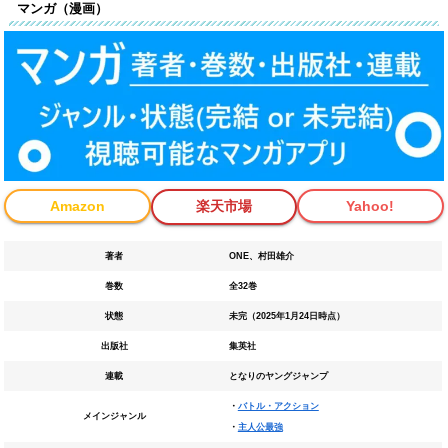
マンガ（漫画）
Amazon
楽天市場
Yahoo!
著者
ONE、村田雄介
巻数
全32巻
状態
未完（2025年1月24日時点）
出版社
集英社
連載
となりのヤングジャンプ
・
バトル・アクション
メインジャンル
・
主人公最強