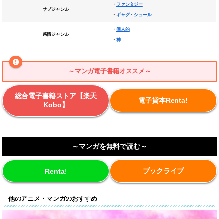
・
ファンタジー
サブジャンル
・
ギャグ・シュール
・
個人的
感情ジャンル
・
神
～マンガ電子書籍オススメ～
総合電子書籍ストア【楽天
電子貸本Renta!
Kobo】
～マンガを無料で読む～
ブックライブ
Renta!
他のアニメ・マンガのおすすめ