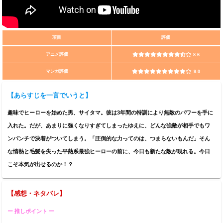
項目
評価
アニメ評価
8.6
マンガ評価
9.0
【
あらすじを一言でいうと
】
趣味でヒーローを始めた男、サイタマ。彼は3年間の特訓により無敵のパワーを手に
入れた。だが、あまりに強くなりすぎてしまったゆえに、どんな強敵が相手でもワ
ンパンチで決着がついてしまう。「圧倒的な力ってのは、つまらないもんだ」そん
な情熱と毛髪を失った平熱系最強ヒーローの前に、今日も新たな敵が現れる。今日
こそ本気が出せるのか！？
【感想・ネタバレ】
ー 推しポイント ー