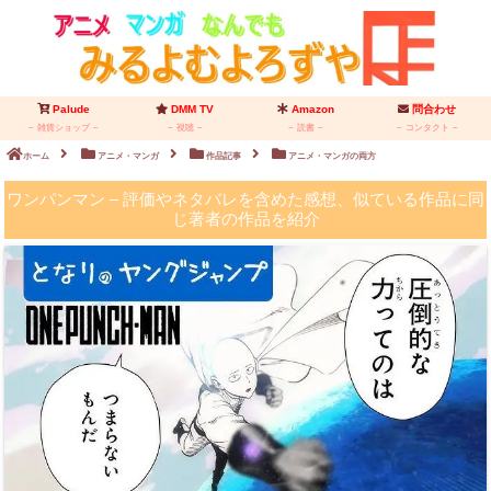
Palude
DMM TV
Amazon
問合わせ
雑貨ショップ
視聴
読書
コンタクト
ホーム
アニメ・マンガ
作品記事
アニメ・マンガの両方
ワンパンマン – 評価やネタバレを含めた感想、似ている作品に同
じ著者の作品を紹介