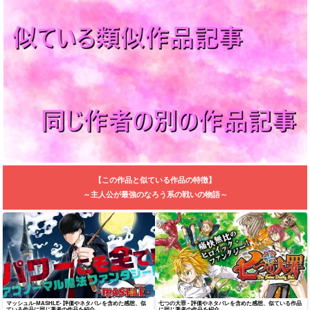
【この作品と似ている作品の特徴】
～主人公が最強のなろう系の戦いの物語～
マッシュル-MASHLE- 評価やネタバレを含めた感想、似
七つの大罪 - 評価やネタバレを含めた感想、似ている作品
ている作品に同じ著者の作品を紹介
に同じ著者の作品を紹介