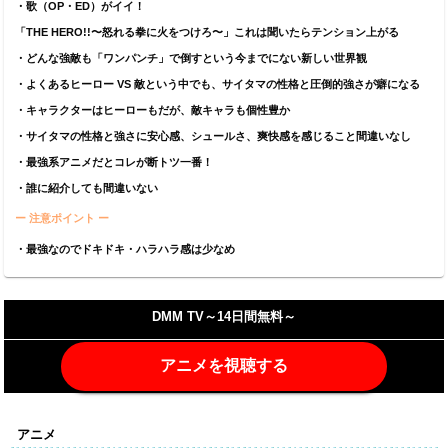
・歌（OP・ED）がイイ！
「THE HERO!!〜怒れる拳に火をつけろ〜」これは聞いたらテンション上がる
・どんな強敵も「ワンパンチ」で倒すという今までにない新しい世界観
・よくあるヒーロー VS 敵という中でも、サイタマの性格と圧倒的強さが癖になる
・キャラクターはヒーローもだが、敵キャラも個性豊か
・サイタマの性格と強さに安心感、シュールさ、爽快感を感じること間違いなし
・最強系アニメだとコレが断トツ一番！
・誰に紹介しても間違いない
ー 注意ポイント ー
・最強なのでドキドキ・ハラハラ感は少なめ
DMM TV～14日間無料～
アニメを視聴する
アニメ