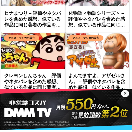
ヒナまつり – 評価やネタバ
化物語＜物語シリーズ＞ –
レを含めた感想、似ている
評価やネタバレを含めた感
作品に同じ著者の作品を紹
想、似ている作品に同じ著
介
者の作品を紹介
アニメ・マンガの両方
アニメ・マンガの両方
クレヨンしんちゃん – 評価
よんでますよ、アザゼルさ
やネタバレを含めた感想、
ん。 – 評価やネタバレを含
似ている作品に同じ著者の
めた感想、似ている作品に
作品を紹介
同じ著者の作品を紹介
✕
トップベージ
プライバシーポリシー
© 2024 みるよむよろずや.