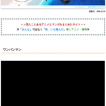
YouTubeより - 最終閲覧日2025/11/4
2025.12.19
＜＜見たことあるアニメとマンガをまとめたサイト＞＞
※「
みんな
」
ではなく
「
私、いち個人の
」
推しアニメ
・漫画
※
ワンパンマン