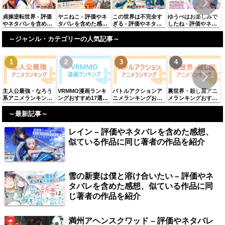
貞操逆転世界 - 評価
ヤニねこ - 評価やネ
この世界は不完全す
ゆうべはお楽しみで
やネタバレを含めた
タバレを含めた感
ぎる - 評価やネタバ
したね - 評価やネタ
感想、似ている作品
想、似ている作品に
レを含めた感想、似
バレを含めた感想、
に同じ著者の作品を
同じ著者の作品を紹
ている作品に同じ著
似ている作品に同じ
～ジャンル・カテゴリーの人気記事～
紹介
介
者の作品を紹介
著者の作品を紹介
主人公最強・なろう
VRMMO漫画ランキ
バトルアクションア
裏世界・殺し屋アニ
系アニメランキング
ングおすすめ17選
ニメランキングおす
メランキングおすす
おすすめ61選【2025
「2025年最新」
すめ98選【2025年最
め38選【2025年最
年最新】
新】
新】
～最新記事～
レイン – 評価やネタバレを含めた感想、
似ている作品に同じ著者の作品を紹介
雪の新妻は僕と溶け合いたい – 評価やネ
タバレを含めた感想、似ている作品に同
じ著者の作品を紹介
満州アヘンスクワッド – 評価やネタバレ