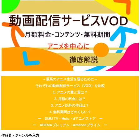
～最高のアニメ生活を送るために～
それぞれの動画配信サービス（VOD）を比較
1. アニメの量と質は？
2. 月額の料金には？
3. アニメ以外の作品は？
4. 無料期間はどのくらい？
ー DMM TV・Hulu・dアニメストア ー
ー ABEMAプレミアム・Amazonプライム ー
作品名・ジャンルを入力