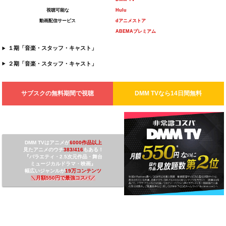
視聴可能な
Hulu
動画配信サービス
dアニメストア
ABEMAプレミアム
１期「音楽・スタッフ・キャスト」
２期「音楽・スタッフ・キャスト」
サブスクの無料期間で視聴
DMM TV
なら14日間無料
DMM TVは
アニメが
6000作品以上
見たアニメのウチ
3
83/416
もある！
『バラエティ・2.5次元作品・舞台
ミュージカルドラマ・映画』
幅広いジャンルが
19万コンテンツ
＼
月額550円で最強コスパ
／