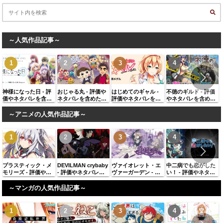
～人気作品記事～
神様になった日 - 評
おじゃる丸 - 評価や
はじめてのギャル -
不徳のギルド - 評価
価やネタバレを含め
ネタバレを含めた感
評価やネタバレを含
やネタバレを含めた
た感想、似ている作
想、似ている作品に
めた感想、似ている
感想、似ている作品
品に同じ著者の作品
同じ著者の作品を紹
作品に同じ著者の作
に同じ著者の作品を
～アニメの人気作品記事～
を紹介
介
品を紹介
紹介
プラスティック・メ
DEVILMAN crybaby
ヴァイオレット・エ
中二病でも恋がした
モリーズ - 評価やネ
- 評価やネタバレを
ヴァーガーデン - 評
い！ - 評価やネタバ
タバレを含めた感
含めた感想、似てい
価やネタバレを含め
レを含めた感想、似
想、似ている作品に
る作品に同じ著者の
た感想、似ている作
ている作品に同じ著
～マンガの人気作品記事～
同じ著者の作品を紹
作品を紹介
品に同じ著者の作品
者の作品を紹介
介
を紹介