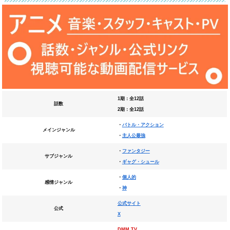
1期：全12話
話数
2期：全12話
・
バトル・アクション
メインジャンル
・
主人公最強
・
ファンタジー
サブジャンル
・
ギャグ・シュール
・
個人的
感情ジャンル
・
神
公式サイト
公式
X
DMM TV