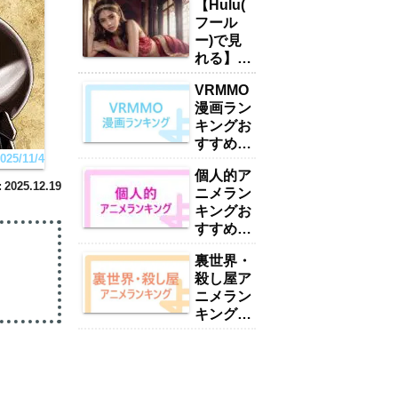
【Hulu(
フール
ー)で見
れる】お
すすめい
VRMMO
やん・ハ
漫画ラン
ーレムア
キングお
ニメラン
すすめ
キング
5/11/4
17選
15選
個人的ア
「2025
「2025
2025.12.19
ニメラン
年最新」
年最新」
キングお
すすめ
416選
裏世界・
【2025
殺し屋ア
年最新】
ニメラン
キングお
すすめ
38選
【2025
年最新】