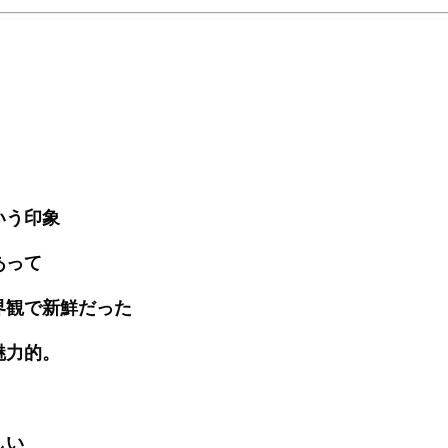
いう印象
あって
界観で新鮮だった
魅力的。
しい