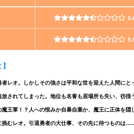
5.
5.
と
】
勇者レオ。しかしその強さは平和な世を迎えた人間にと
追放されてしまった。地位も名誉も居場所も失い、彷徨
の魔王軍！？人への恨みか自暴自棄か、魔王に正体を隠
に挑むレオ。引退勇者の大仕事、その先に待つものは…