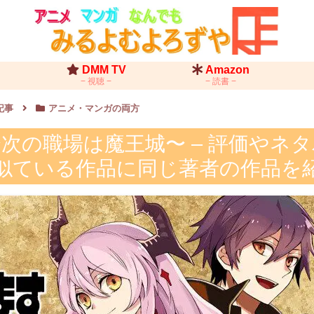
DMM TV
Amazon
視聴
読書
記事
アニメ・マンガの両方
次の職場は魔王城〜 – 評価やネ
似ている作品に同じ著者の作品を