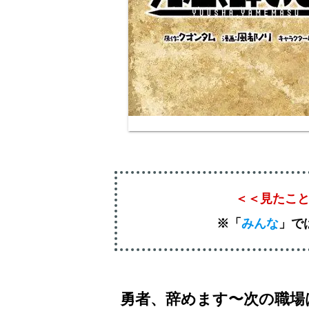
＜＜見たこ
※「
みんな
」
で
勇者、辞めます〜次の職場