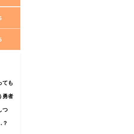
6
5
っても
う勇者
しつ
…？