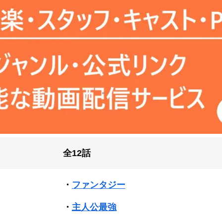
全12話
・
ファンタジー
・
主人公最強