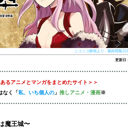
ニコニコ静画より - 最終閲覧日202
とあるアニメとマンガをまとめたサイト＞＞
はなく
「
私、いち個人の
」
推しアニメ
・漫画
※
は魔王城〜