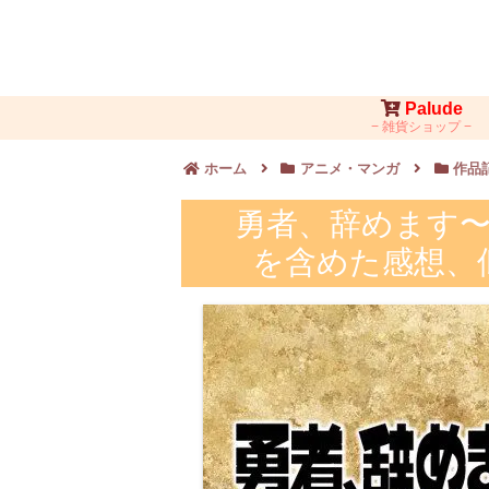
Palude
雑貨ショップ
ホーム
アニメ・マンガ
作品
勇者、辞めます〜
を含めた感想、