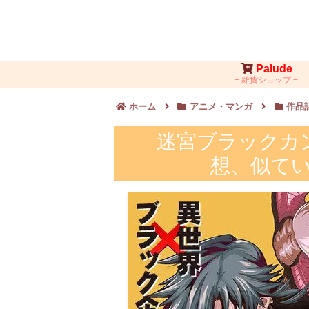
Palude
雑貨ショップ
ホーム
アニメ・マンガ
作品
迷宮ブラックカン
想、似て