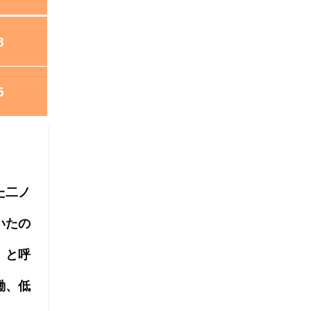
8
5
た二ノ
いたの
」と呼
働、低