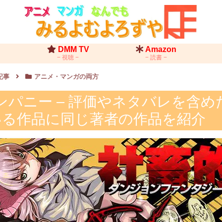
DMM TV
Amazon
視聴
読書
記事
アニメ・マンガの両方
パニー – 評価やネタバレを含め
いる作品に同じ著者の作品を紹介