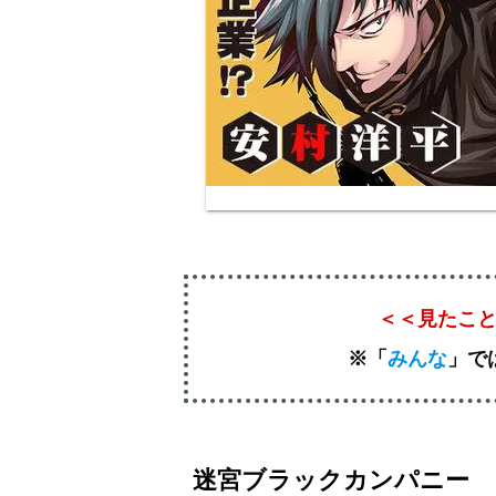
＜＜見たこ
※「
みんな
」
で
迷宮ブラックカンパニー