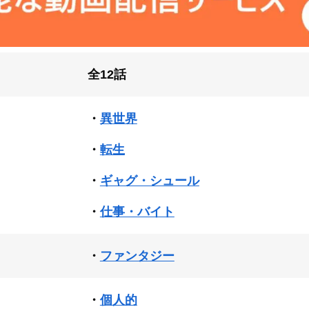
全12話
・
異世界
・
転生
・
ギャグ・シュール
・
仕事・バイト
・
ファンタジー
・
個人的