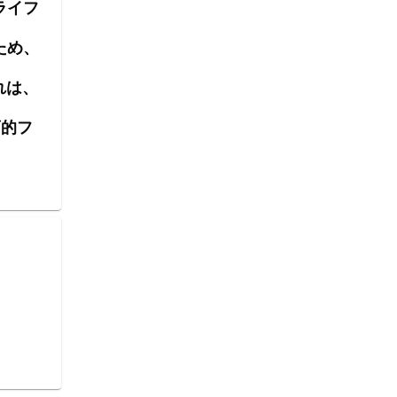
ライフ
ため、
れは、
畜的フ