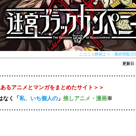
ニコニコ静画より - 最終閲覧日202
とあるアニメとマンガをまとめたサイト＞＞
はなく
「
私、いち個人の
」
推しアニメ
・漫画
※