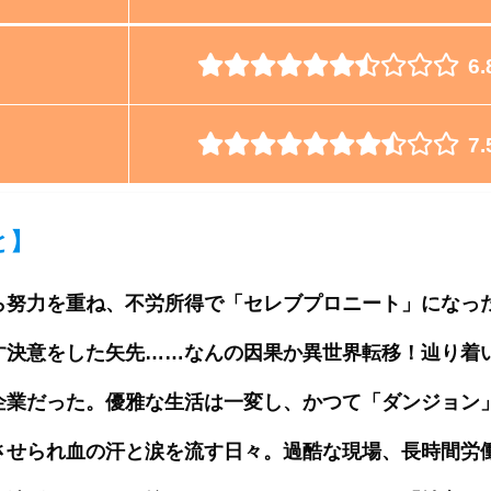
6.
7.
と
】
ら努力を重ね、不労所得で「セレブプロニート」になっ
す決意をした矢先……なんの因果か異世界転移！辿り着
企業だった。優雅な生活は一変し、かつて「ダンジョン
させられ血の汗と涙を流す日々。過酷な現場、長時間労