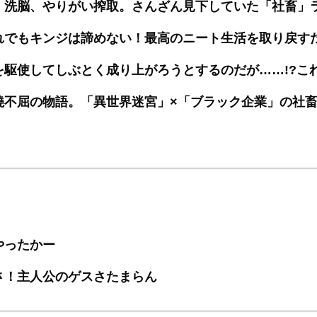
、洗脳、やりがい搾取。さんざん見下していた「社畜」
れでもキンジは諦めない！最高のニート生活を取り戻す
駆使してしぶとく成り上がろうとするのだが……!?こ
撓不屈の物語。「異世界迷宮」×「ブラック企業」の社
やったかー
さ！主人公のゲスさたまらん