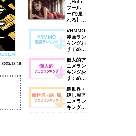
【Hulu(
フール
ー)で見
れる】お
すすめい
VRMMO
やん・ハ
漫画ラン
ーレムア
キングお
ニメラン
すすめ
キング
5/11/4
17選
15選
個人的ア
「2025
「2025
2025.12.19
ニメラン
年最新」
年最新」
キングお
すすめ
416選
裏世界・
【2025
殺し屋ア
年最新】
ニメラン
キングお
すすめ
38選
【2025
年最新】