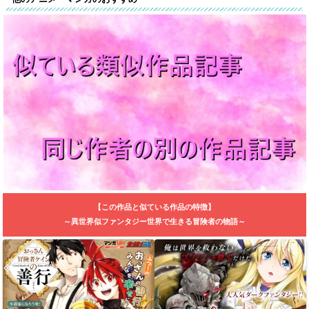
【この作品と似ている作品の特徴】
～異世界似ファンタジー世界で生きる冒険者の物語～