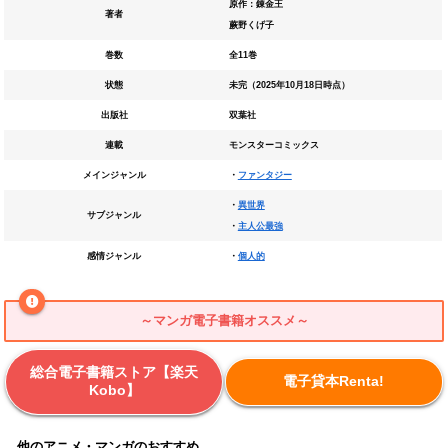
原作：錬金王
著者
蕨野くげ子
巻数
全11巻
状態
未完（2025年10月18日時点）
出版社
双葉社
連載
モンスターコミックス
メインジャンル
・
ファンタジー
・
異世界
サブジャンル
・
主人公最強
感情ジャンル
・
個人的
～マンガ電子書籍オススメ～
総合電子書籍ストア【楽天
電子貸本Renta!
Kobo】
他のアニメ・マンガのおすすめ