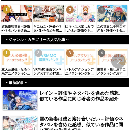
介
を紹介
貞操逆転世界 - 評価
ヤニねこ - 評価やネ
ゆうべはお楽しみで
この世界は不完全す
やネタバレを含めた
タバレを含めた感
したね - 評価やネタ
ぎる - 評価やネタバ
感想、似ている作品
想、似ている作品に
バレを含めた感想、
レを含めた感想、似
に同じ著者の作品を
同じ著者の作品を紹
似ている作品に同じ
ている作品に同じ著
～ジャンル・カテゴリーの人気記事～
紹介
介
著者の作品を紹介
者の作品を紹介
主人公最強・なろう
VRMMO漫画ランキ
バトルアクションア
裏世界・殺し屋アニ
系アニメランキング
ングおすすめ17選
ニメランキングおす
メランキングおすす
おすすめ61選【2025
「2025年最新」
すめ98選【2025年最
め38選【2025年最
年最新】
新】
新】
～最新記事～
レイン – 評価やネタバレを含めた感想、
似ている作品に同じ著者の作品を紹介
雪の新妻は僕と溶け合いたい – 評価やネ
タバレを含めた感想、似ている作品に同