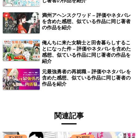
じ著者の作品を紹介
満州アヘンスクワッド – 評価やネタバレ
を含めた感想、似ている作品に同じ著者
の作品を紹介
俺んちに来た女騎士と田舎暮らしするこ
とになった件 – 評価やネタバレを含めた
感想、似ている作品に同じ著者の作品を
紹介
元最強勇者の再就職 – 評価やネタバレを
含めた感想、似ている作品に同じ著者の
作品を紹介
関連記事
マンガだけ
マンガだけ