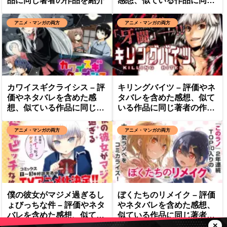
品に同じ著者の作品を紹介
感想、似ている作品に同じ
著者の作品を紹介
アニメ・マンガの両方
アニメ・マンガの両方
カワイスギクライシス – 評
キリングバイツ – 評価やネ
価やネタバレを含めた感
タバレを含めた感想、似て
想、似ている作品に同じ著
いる作品に同じ著者の作品
者の作品を紹介
を紹介
アニメ・マンガの両方
アニメ・マンガの両方
僕の彼女がマジメ過ぎるし
ぼくたちのリメイク – 評価
ょびっちな件 – 評価やネタ
やネタバレを含めた感想、
バレを含めた感想、似てい
似ている作品に同じ著者の
る作品に同じ著者の作品を
作品を紹介
✕