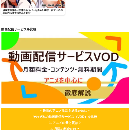
貞操逆転世界 - 評価やネタバレを含めた感想、似ている作
品に同じ著者の作品を紹介
動画配信サービスを比較
～最高のアニメ生活を送るために～
それぞれの動画配信サービス（VOD）を比較
1. アニメの量と質は？
2. 月額の料金には？