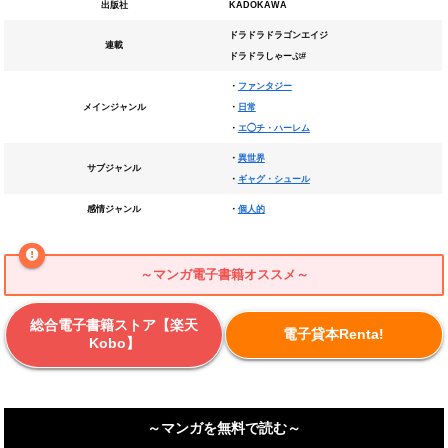
出版社
KADOKAWA
ドラドラドラゴンエイジ
連載
ドラドラしゃーぷ#
・
ファンタジー
メインジャンル
・
日常
・
エ◯チ・ハーレム
・
異世界
サブジャンル
・
ギャグ・シュール
感情ジャンル
・
個人的
～マンガ電子書籍オススメ～
総合電子書籍ストア【楽天
電子貸本Renta!
Kobo】
～マンガを無料で読む～