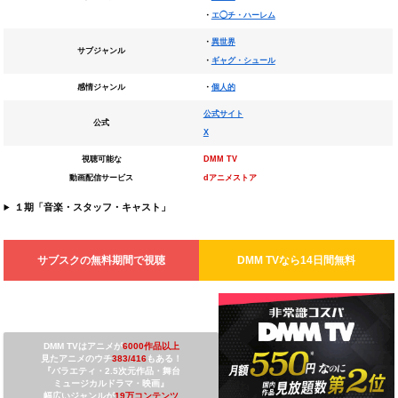
・
エ◯チ・ハーレム
・
異世界
サブジャンル
・
ギャグ・シュール
感情ジャンル
・
個人的
公式サイト
公式
X
視聴可能な
DMM TV
動画配信サービス
dアニメストア
１期「音楽・スタッフ・キャスト」
サブスクの無料期間で視聴
DMM TV
なら14日間無料
DMM TVは
アニメが
6000作品以上
見たアニメのウチ
3
83/416
もある！
『バラエティ・2.5次元作品・舞台
ミュージカルドラマ・映画』
幅広いジャンルが
19万コンテンツ