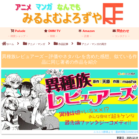
Palude
DMM TV
Amazon
問合わせ
雑貨ショップ
視聴
読書
コンタクト
ホーム
アニメ・マンガ
作品記事
アニメ・マンガの両方
異種族レビュアーズ – 評価やネタバレを含めた感想、似ている作
品に同じ著者の作品を紹介
ニコニコ静画より - 最終閲覧日2025/11/4
2025.12.19