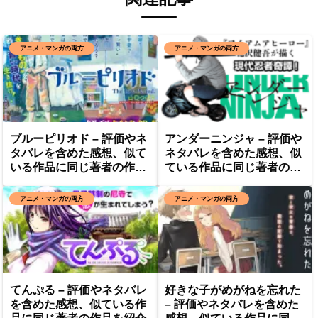
アニメ・マンガの両方
アニメ・マンガの両方
ブルーピリオド – 評価やネ
アンダーニンジャ – 評価や
タバレを含めた感想、似て
ネタバレを含めた感想、似
いる作品に同じ著者の作品
ている作品に同じ著者の作
を紹介
品を紹介
アニメ・マンガの両方
アニメ・マンガの両方
てんぷる – 評価やネタバレ
好きな子がめがねを忘れた
を含めた感想、似ている作
– 評価やネタバレを含めた