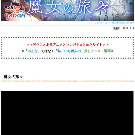
マンガUP！より - 最終閲覧日2025/11/4
2025.12.19
＜＜見たことあるアニメとマンガをまとめたサイト＞＞
※「
みんな
」
ではなく
「
私、いち個人の
」
推しアニメ
・漫画
※
魔女の旅々