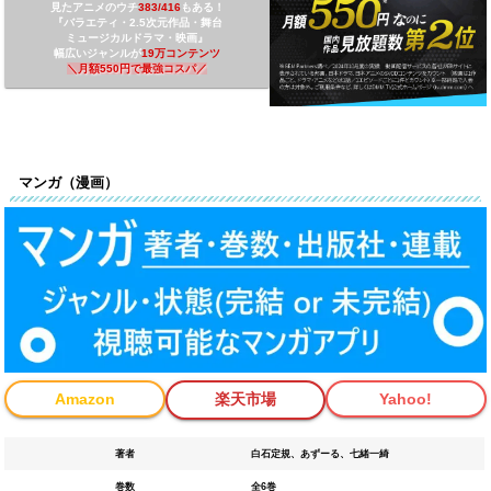
見たアニメのウチ
3
83/416
もある！
『バラエティ・2.5次元作品・舞台
ミュージカルドラマ・映画』
幅広いジャンルが
19万コンテンツ
＼
月額550円で最強コスパ
／
マンガ（漫画）
Amazon
楽天市場
Yahoo!
著者
白石定規、あずーる、七緒一綺
巻数
全6巻