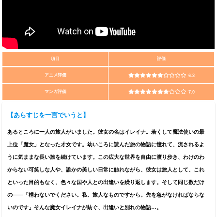
項目
評価
アニメ評価
6.3
マンガ評価
7.0
【
あらすじを一言でいうと
】
あるところに一人の旅人がいました。彼女の名はイレイナ。若くして魔法使いの最
上位「魔女」となった才女です。幼いころに読んだ旅の物語に憧れて、流されるよ
うに気ままな長い旅を続けています。この広大な世界を自由に渡り歩き、わけのわ
からない可笑しな人や、誰かの美しい日常に触れながら、彼女は旅人として、これ
といった目的もなく、色々な国や人との出逢いを繰り返します。そして同じ数だけ
の——「構わないでください。私、旅人なものですから。先を急がなければならな
いのです」そんな魔女イレイナが紡ぐ、出逢いと別れの物語…。