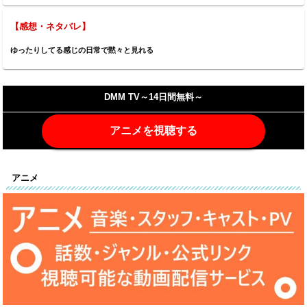
【感想・ネタバレ】
ゆったりしてる感じの日常で黙々と見れる
DMM TV～14日間無料～
アニメを視聴する
アニメ