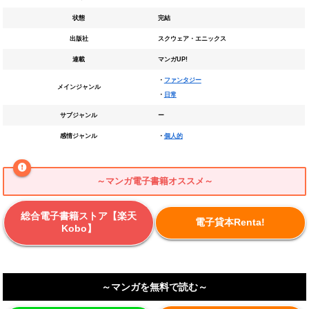
状態
完結
出版社
スクウェア・エニックス
連載
マンガUP!
・
ファンタジー
メインジャンル
・
日常
サブジャンル
ー
感情ジャンル
・
個人的
～マンガ電子書籍オススメ～
総合電子書籍ストア【楽天
電子貸本Renta!
Kobo】
～マンガを無料で読む～