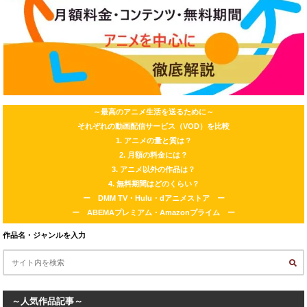
～最高のアニメ生活を送るために～
それぞれの動画配信サービス（VOD）を比較
1. アニメの量と質は？
2. 月額の料金には？
3. アニメ以外の作品は？
4. 無料期間はどのくらい？
ー DMM TV・Hulu・dアニメストア ー
ー ABEMAプレミアム・Amazonプライム ー
作品名・ジャンルを入力
～人気作品記事～