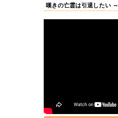
嘆きの亡霊は引退したい 