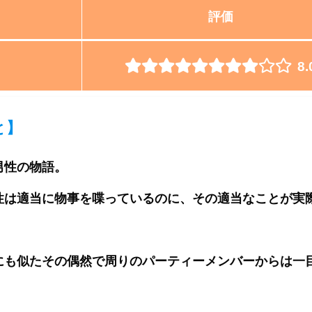
評価
8.
と
】
男性の物語。
性は適当に物事を喋っているのに、その適当なことが実
にも似たその偶然で周りのパーティーメンバーからは一