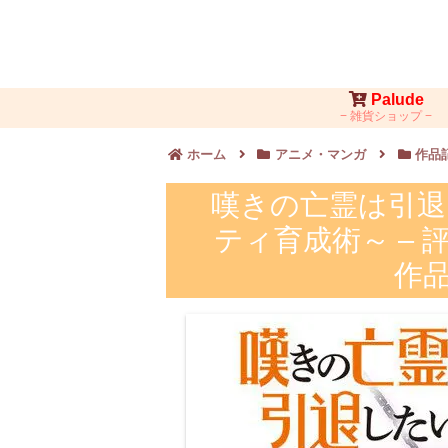
Palude
雑貨ショップ
ホーム
アニメ・マンガ
作品
嘆きの亡霊は引退
ティ育成術～ –
作