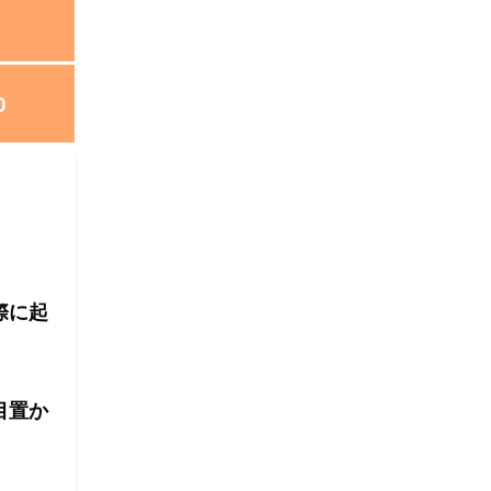
0
際に起
目置か