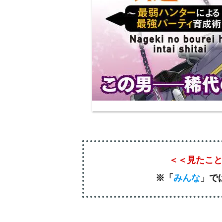
＜＜見たこ
※「
みんな
」
で