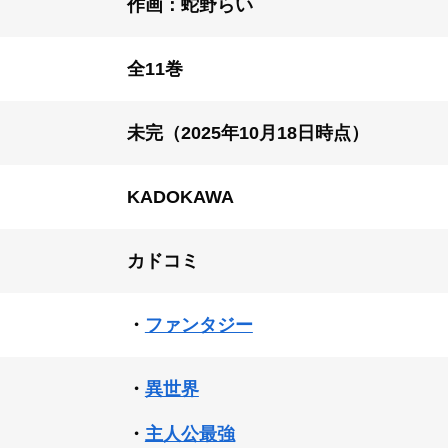
作画：蛇野らい
全11巻
未完（2025年10月18日時点）
KADOKAWA
カドコミ
・
ファンタジー
・
異世界
・
主人公最強