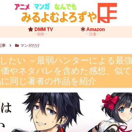
DMM TV
Amazon
視聴
読書
記事
マンガだけ
したい ～最弱ハンターによる最
 評価やネタバレを含めた感想、似
品に同じ著者の作品を紹介