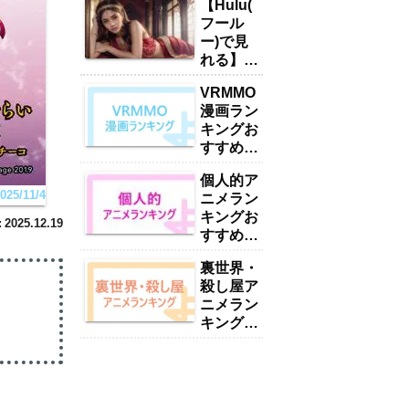
【Hulu(
フール
ー)で見
れる】お
すすめい
VRMMO
やん・ハ
漫画ラン
ーレムア
キングお
ニメラン
すすめ
キング
17選
15選
個人的ア
「2025
「2025
5/11/4
ニメラン
年最新」
年最新」
キングお
2025.12.19
すすめ
416選
裏世界・
【2025
殺し屋ア
年最新】
ニメラン
キングお
すすめ
38選
【2025
年最新】