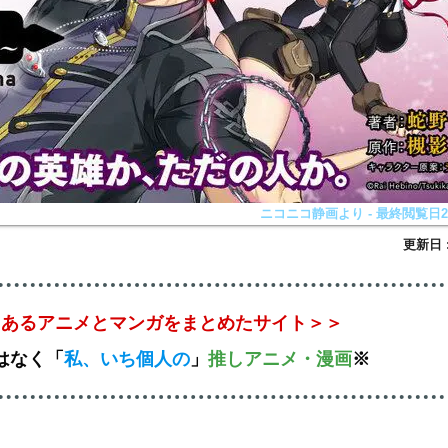
ニコニコ静画より - 最終閲覧日202
とあるアニメとマンガをまとめたサイト＞＞
はなく
「
私、いち個人の
」
推しアニメ
・漫画
※