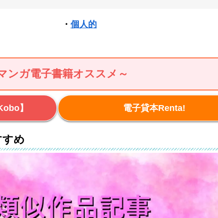
・
個人的
マンガ電子書籍オススメ～
obo】
電子貸本Renta!
すすめ