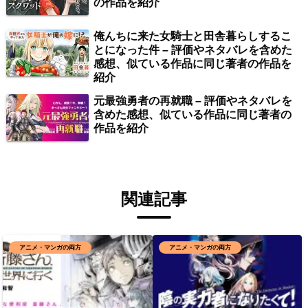
の作品を紹介
俺んちに来た女騎士と田舎暮らしするこ
とになった件 – 評価やネタバレを含めた
感想、似ている作品に同じ著者の作品を
紹介
元最強勇者の再就職 – 評価やネタバレを
含めた感想、似ている作品に同じ著者の
作品を紹介
関連記事
アニメ・マンガの両方
アニメ・マンガの両方