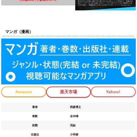
マンガ（漫画）
Amazon
楽天市場
Yahoo!
著者
西森博之
巻数
全38巻
状態
完結
出版社
小学館