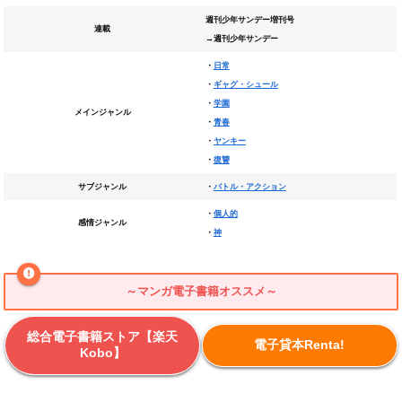
週刊少年サンデー増刊号
連載
→週刊少年サンデー
・
日常
・
ギャグ・シュール
・
学園
メインジャンル
・
青春
・
ヤンキー
・
復讐
サブジャンル
・
バトル・アクション
・
個人的
感情ジャンル
・
神
～マンガ電子書籍オススメ～
総合電子書籍ストア【楽天
電子貸本Renta!
Kobo】