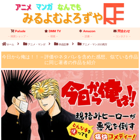
Palude
DMM TV
Amazon
問合わせ
雑貨ショップ
視聴
読書
コンタクト
ホーム
アニメ・マンガ
作品記事
アニメ・マンガの両方
今日から俺は！！ – 評価やネタバレを含めた感想、似ている作品
に同じ著者の作品を紹介