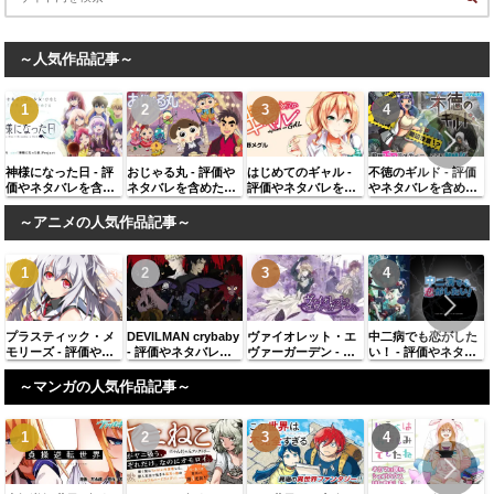
～人気作品記事～
神様になった日 - 評
おじゃる丸 - 評価や
はじめてのギャル -
不徳のギルド - 評価
価やネタバレを含め
ネタバレを含めた感
評価やネタバレを含
やネタバレを含めた
た感想、似ている作
想、似ている作品に
めた感想、似ている
感想、似ている作品
品に同じ著者の作品
同じ著者の作品を紹
作品に同じ著者の作
に同じ著者の作品を
～アニメの人気作品記事～
を紹介
介
品を紹介
紹介
プラスティック・メ
DEVILMAN crybaby
ヴァイオレット・エ
中二病でも恋がした
モリーズ - 評価やネ
- 評価やネタバレを
ヴァーガーデン - 評
い！ - 評価やネタバ
タバレを含めた感
含めた感想、似てい
価やネタバレを含め
レを含めた感想、似
想、似ている作品に
る作品に同じ著者の
た感想、似ている作
ている作品に同じ著
～マンガの人気作品記事～
同じ著者の作品を紹
作品を紹介
品に同じ著者の作品
者の作品を紹介
介
を紹介