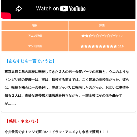
項目
評価
アニメ評価
2.7
マンガ評価
10.0
【
あらすじを一言でいうと
】
東京近郊Ｃ県の高校に転校してきた２人の男―金髪パーマの三橋と、ウニのような
トンガリ頭の伊藤―は、実は、転校する前までは、ごく普通の高校生だった。彼ら
は、転校を機会に一念発起し、突然ツッパリに転向したのだった。お互いに事情を
知る２人は、奇妙な連帯感と嫌悪感を持ちながら、一躍全校にその名を轟かす
が……。
【感想・ネタバレ】
今井最高です！マジで面白い！ドラマ・アニメより余裕で漫画！！！