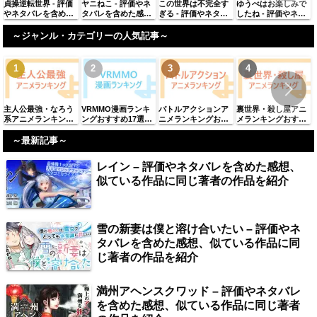
貞操逆転世界 - 評価
ヤニねこ - 評価やネ
この世界は不完全す
ゆうべはお楽しみで
やネタバレを含めた
タバレを含めた感
ぎる - 評価やネタバ
したね - 評価やネタ
感想、似ている作品
想、似ている作品に
レを含めた感想、似
バレを含めた感想、
に同じ著者の作品を
同じ著者の作品を紹
ている作品に同じ著
似ている作品に同じ
～ジャンル・カテゴリーの人気記事～
紹介
介
者の作品を紹介
著者の作品を紹介
主人公最強・なろう
VRMMO漫画ランキ
バトルアクションア
裏世界・殺し屋アニ
系アニメランキング
ングおすすめ17選
ニメランキングおす
メランキングおすす
おすすめ61選【2025
「2025年最新」
すめ98選【2025年最
め38選【2025年最
年最新】
新】
新】
～最新記事～
レイン – 評価やネタバレを含めた感想、
似ている作品に同じ著者の作品を紹介
雪の新妻は僕と溶け合いたい – 評価やネ
タバレを含めた感想、似ている作品に同
じ著者の作品を紹介
満州アヘンスクワッド – 評価やネタバレ
を含めた感想、似ている作品に同じ著者