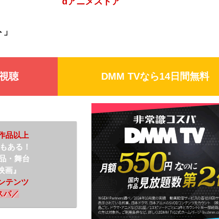
dアニメストア
ト」
視聴
DMM TV
なら14日間無料
0作品以上
もある！
作品・舞台
映画』
コンテンツ
スパ
／