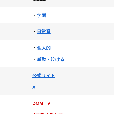
・
学園
・
日常系
・
個人的
・
感動・泣ける
公式サイト
X
DMM TV