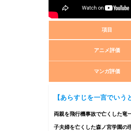
項目
アニメ評価
マンガ評価
【
あらすじを一言でいう
両親を飛行機事故で亡くした竜
子夫婦を亡くした森ノ宮学園の