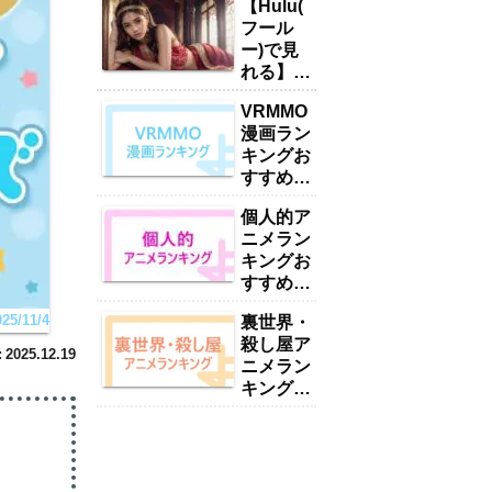
【Hulu(
フール
ー)で見
れる】お
すすめい
VRMMO
やん・ハ
漫画ラン
ーレムア
キングお
ニメラン
すすめ
キング
17選
15選
個人的ア
「2025
「2025
ニメラン
年最新」
年最新」
キングお
すすめ
416選
5/11/4
裏世界・
【2025
殺し屋ア
年最新】
2025.12.19
ニメラン
キングお
すすめ
38選
【2025
年最新】