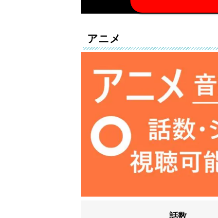
アニメ
話数