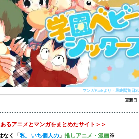
マンガParkより - 最終閲覧日202
とあるアニメとマンガをまとめたサイト＞＞
はなく
「
私、いち個人の
」
推しアニメ
・漫画
※