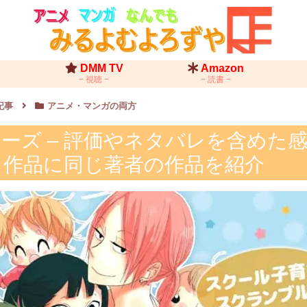
DMM TV
Amazon
視聴
読書
記事
アニメ・マンガの両方
ーズ – 評価やネタバレを含めた
る作品に同じ著者の作品を紹介