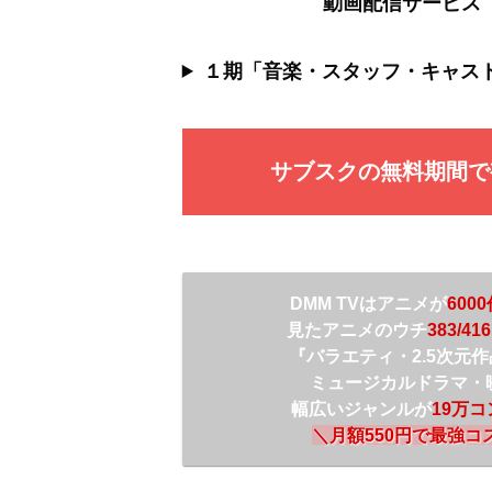
動画配信サービス
１期「音楽・スタッフ・キャス
サブスクの無料期間で
DMM TVは
アニメが
600
見たアニメのウチ
3
83/416
『バラエティ・2.5次元
ミュージカルドラマ・
幅広いジャンルが
19万
＼
月額550円で最強コ