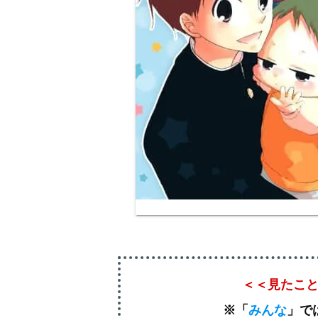
＜＜見たこ
※「
みんな
」
で