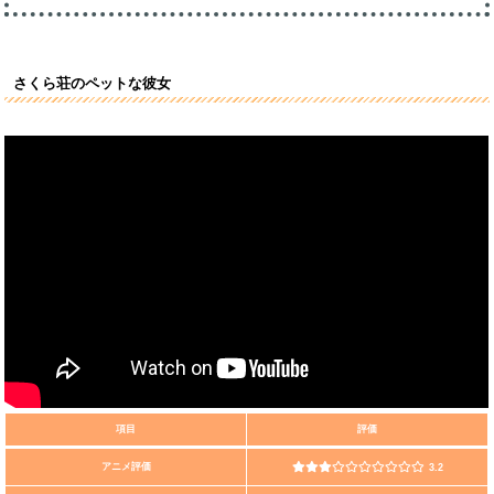
さくら荘のペットな彼女
項目
評価
アニメ評価
3.2