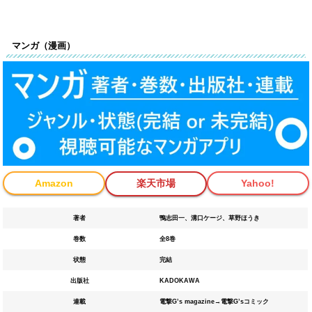
マンガ（漫画）
Amazon
楽天市場
Yahoo!
著者
鴨志田一、溝口ケージ、草野ほうき
巻数
全8巻
状態
完結
出版社
KADOKAWA
連載
電撃G’s magazine→電撃G’sコミック