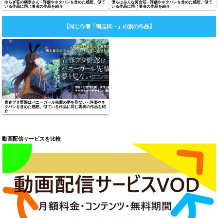
ゆらぎ荘の幽奈さん - 評価やネタバレを含めた感想、似て
僕らはみんな河合荘 - 評価やネタバレを含めた感想、似て
いる作品に同じ著者の作品を紹介
いる作品に同じ著者の作品を紹介
【同じ作者「
鴨志田一
」の別の作品】
青春ブタ野郎はバニーガール先輩の夢を見ない - 評価やネ
タバレを含めた感想、似ている作品に同じ著者の作品を紹
介
動画配信サービスを比較