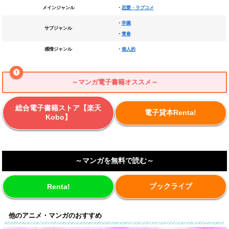
メインジャンル
・
恋愛・ラブコメ
・
学園
サブジャンル
・
青春
感情ジャンル
・
個人的
～マンガ電子書籍オススメ～
総合電子書籍ストア【楽天
電子貸本Renta!
Kobo】
～マンガを無料で読む～
ブックライブ
Renta!
他のアニメ・マンガのおすすめ