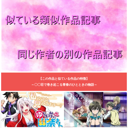
【この作品と似ている作品の特徴】
～〇〇荘で巻き起こる青春のひとときの物語～