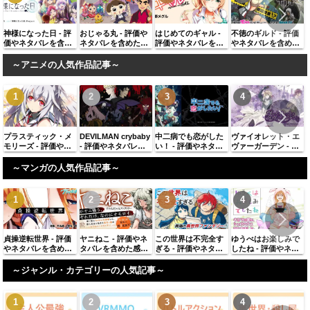
神様になった日 - 評
おじゃる丸 - 評価や
はじめてのギャル -
不徳のギルド - 評価
価やネタバレを含め
ネタバレを含めた感
評価やネタバレを含
やネタバレを含めた
た感想、似ている作
想、似ている作品に
めた感想、似ている
感想、似ている作品
品に同じ著者の作品
同じ著者の作品を紹
作品に同じ著者の作
に同じ著者の作品を
～アニメの人気作品記事～
を紹介
介
品を紹介
紹介
プラスティック・メ
DEVILMAN crybaby
中二病でも恋がした
ヴァイオレット・エ
モリーズ - 評価やネ
- 評価やネタバレを
い！ - 評価やネタバ
ヴァーガーデン - 評
タバレを含めた感
含めた感想、似てい
レを含めた感想、似
価やネタバレを含め
想、似ている作品に
る作品に同じ著者の
ている作品に同じ著
た感想、似ている作
～マンガの人気作品記事～
同じ著者の作品を紹
作品を紹介
者の作品を紹介
品に同じ著者の作品
介
を紹介
貞操逆転世界 - 評価
ヤニねこ - 評価やネ
この世界は不完全す
ゆうべはお楽しみで
やネタバレを含めた
タバレを含めた感
ぎる - 評価やネタバ
したね - 評価やネタ
感想、似ている作品
想、似ている作品に
レを含めた感想、似
バレを含めた感想、
に同じ著者の作品を
同じ著者の作品を紹
ている作品に同じ著
似ている作品に同じ
～ジャンル・カテゴリーの人気記事～
紹介
介
者の作品を紹介
著者の作品を紹介