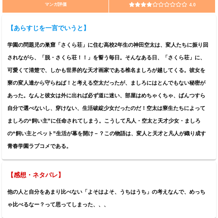
マンガ評価
4.0
【
あらすじを一言でいうと
】
学園の問題児の巣窟「さくら荘」に住む高校2年生の神田空太は、変人たちに振り回
されながら、「脱・さくら荘！！」を誓う毎日。そんなある日、「さくら荘」に、
可愛くて清楚で、しかも世界的な天才画家である椎名ましろが越してくる。彼女を
寮の変人達から守らねば！と考える空太だったが、ましろにはとんでもない秘密が
あった。なんと彼女は外に出れば必ず道に迷い、部屋はめちゃくちゃ、ぱんつすら
自分で選べないし、穿けない、生活破綻少女だったのだ！空太は寮生たちによって
ましろの“飼い主”に任命されてしまう。こうして凡人・空太と天才少女・ましろ
の“飼い主とペット”生活が幕を開け－？この物語は、変人と天才と凡人が織り成す
青春学園ラブコメである。
【感想・ネタバレ】
他の人と自分をあまり比べない「よそはよそ、うちはうち」の考えなんで、めっち
ゃ比べるなー？って思ってしまった、、、