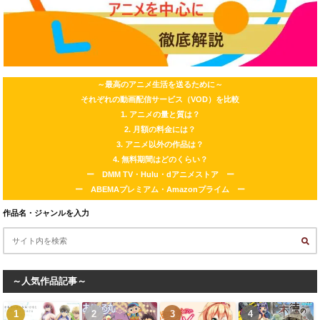
～最高のアニメ生活を送るために～
それぞれの動画配信サービス（VOD）を比較
1. アニメの量と質は？
2. 月額の料金には？
3. アニメ以外の作品は？
4. 無料期間はどのくらい？
ー DMM TV・Hulu・dアニメストア ー
ー ABEMAプレミアム・Amazonプライム ー
作品名・ジャンルを入力
～人気作品記事～