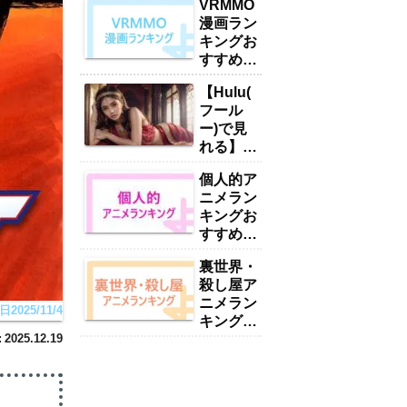
VRMMO
漫画ラン
キングお
すすめ
17選
【Hulu(
「2025
フール
年最新」
ー)で見
れる】お
すすめい
個人的ア
やん・ハ
ニメラン
ーレムア
キングお
ニメラン
すすめ
キング
416選
15選
裏世界・
【2025
「2025
殺し屋ア
年最新】
年最新」
ニメラン
025/11/4
キングお
すすめ
2025.12.19
38選
【2025
年最新】