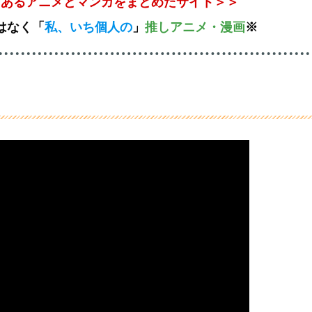
とあるアニメとマンガをまとめたサイト＞＞
はなく
「
私、いち個人の
」
推しアニメ
・漫画
※