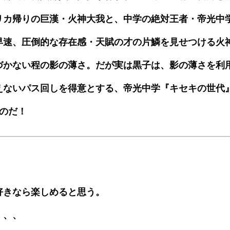
リカ帰りの巨漢・火神大我と、中学の絶対王者・帝光中
早速、圧倒的な存在感・天賦の才の片鱗を見せつける火
づかない程の影の薄さ。だが実は黒子は、影の薄さを利
えないパス回しを得意とする、帝光中学『キセキの世代
のだ！
好きなら楽しめると思う。
、、、