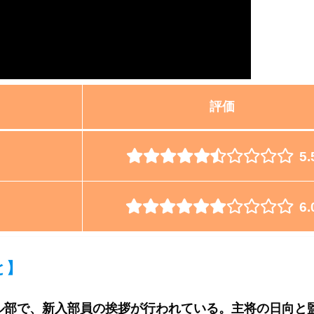
評価
5.
6.
と
】
ル部で、新入部員の挨拶が行われている。主将の日向と