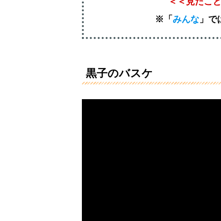
＜＜見たこ
※「
みんな
」
で
黒子のバスケ