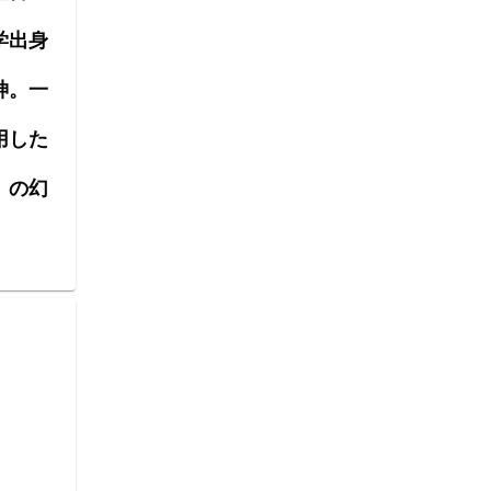
学出身
神。一
用した
』の幻