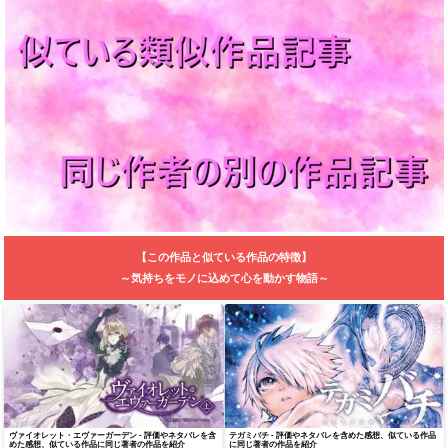
【この作品と似ている作品の特徴】
～気持ちをモノに込めて心を動かす物語～
ヴァイオレット・エヴァーガーデン - 評価やネタバレを含
テガミバチ - 評価やネタバレを含めた感想、似ている作品
めた感想、似ている作品に同じ著者の作品を紹介
に同じ著者の作品を紹介