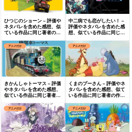
ひつじのショーン – 評価や
中二病でも恋がしたい！ –
ネタバレを含めた感想、似
評価やネタバレを含めた感
ている作品に同じ著者の作
想、似ている作品に同じ著
品を紹介
者の作品を紹介
アニメだけ
アニメだけ
きかんしゃトーマス – 評価
くまのプーさん – 評価やネ
やネタバレを含めた感想、
タバレを含めた感想、似て
似ている作品に同じ著者の
いる作品に同じ著者の作品
作品を紹介
を紹介
アニメだけ
アニメだけ