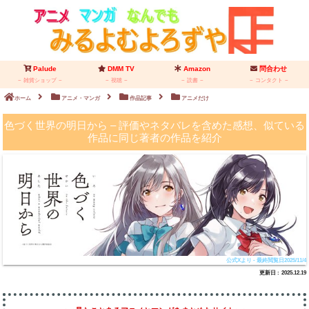
Palude
DMM TV
Amazon
問合わせ
雑貨ショップ
視聴
読書
コンタクト
ホーム
アニメ・マンガ
作品記事
アニメだけ
色づく世界の明日から – 評価やネタバレを含めた感想、似ている
作品に同じ著者の作品を紹介
公式Xより - 最終閲覧日2025/11/4
2025.12.19