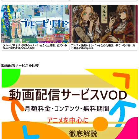
ブルーピリオド - 評価やネタバレを含めた感想、似ている
アルテ - 評価やネタバレを含めた感想、似ている作品に同
作品に同じ著者の作品を紹介
じ著者の作品を紹介
動画配信サービスを比較