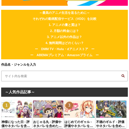
～最高のアニメ生活を送るために～
それぞれの動画配信サービス（VOD）を比較
1. アニメの量と質は？
2. 月額の料金には？
3. アニメ以外の作品は？
4. 無料期間はどのくらい？
ー DMM TV・Hulu・dアニメストア ー
ー ABEMAプレミアム・Amazonプライム ー
作品名・ジャンルを入力
～人気作品記事～
神様になった日 - 評
おじゃる丸 - 評価や
はじめてのギャル -
不徳のギルド - 評価
価やネタバレを含め
ネタバレを含めた感
評価やネタバレを含
やネタバレを含めた