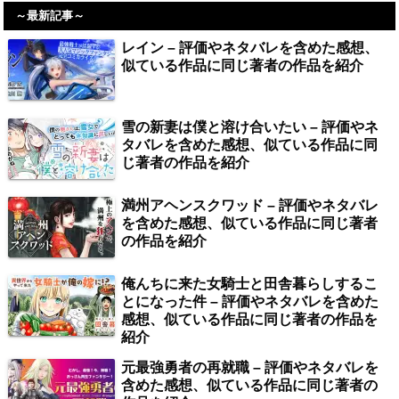
おすすめ61選【2025
「2025年最新」
すめ98選【2025年最
め38選【2025年最
年最新】
新】
新】
～最新記事～
レイン – 評価やネタバレを含めた感想、
似ている作品に同じ著者の作品を紹介
雪の新妻は僕と溶け合いたい – 評価やネ
タバレを含めた感想、似ている作品に同
じ著者の作品を紹介
満州アヘンスクワッド – 評価やネタバレ
を含めた感想、似ている作品に同じ著者
の作品を紹介
俺んちに来た女騎士と田舎暮らしするこ
とになった件 – 評価やネタバレを含めた
感想、似ている作品に同じ著者の作品を
紹介
元最強勇者の再就職 – 評価やネタバレを
含めた感想、似ている作品に同じ著者の