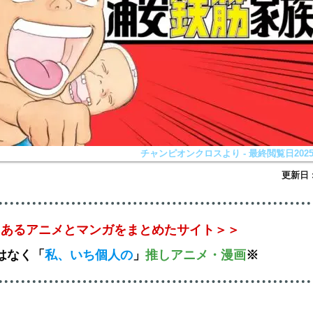
チャンピオンクロスより - 最終閲覧日2025/1
とあるアニメとマンガをまとめたサイト＞＞
はなく
「
私、いち個人の
」
推しアニメ
・漫画
※