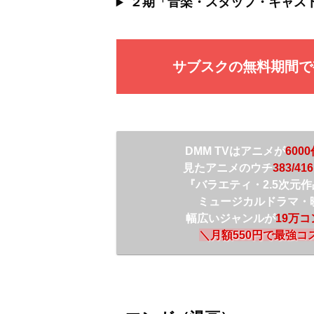
２期「音楽・スタッフ・キャス
サブスクの無料期間で
DMM TVは
アニメが
600
見たアニメのウチ
3
83/416
『バラエティ・2.5次元
ミュージカルドラマ・
幅広いジャンルが
19万
＼
月額550円で最強コ