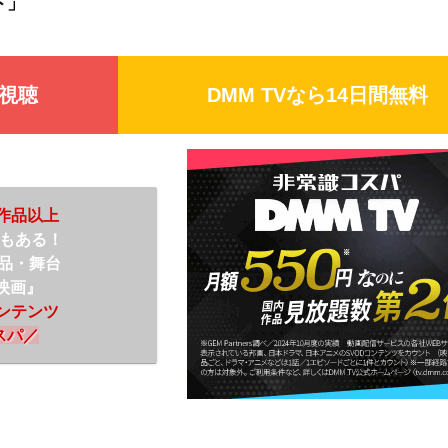
ト」
視聴
DMM TV
なら14日間無料
0作品以上
もある！
作品・舞台
映画』
コンテンツ
スパ
／