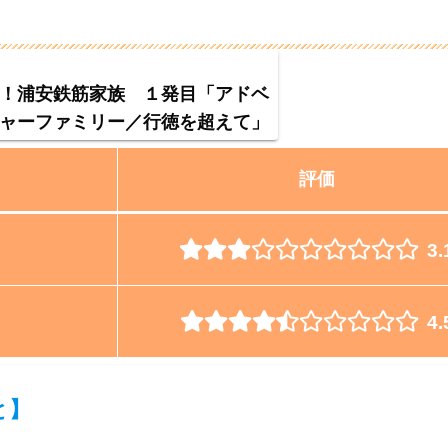
！浦安鉄筋家族 １発目「アドベ
ャーファミリー／行徳を超えて」
評価
3.
4.
と
】