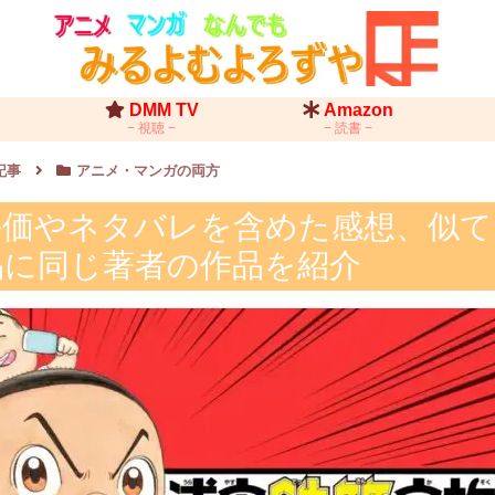
DMM TV
Amazon
視聴
読書
記事
アニメ・マンガの両方
 評価やネタバレを含めた感想、似
品に同じ著者の作品を紹介