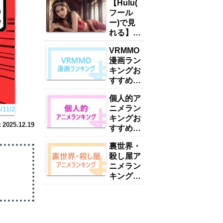
【Hulu(
フール
ー)で見
れる】お
すすめい
VRMMO
やん・ハ
漫画ラン
ーレムア
キングお
ニメラン
すすめ
キング
17選
15選
個人的ア
「2025
「2025
ニメラン
1/2
年最新」
年最新」
キングお
2025.12.19
すすめ
416選
裏世界・
【2025
殺し屋ア
年最新】
ニメラン
キングお
すすめ
38選
【2025
年最新】