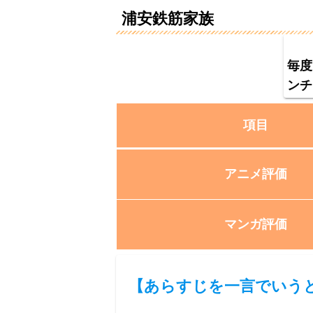
浦安鉄筋家族
毎度
ンチ
項目
アニメ評価
マンガ評価
【
あらすじを一言でいう