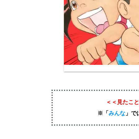
＜＜見たこ
※「
みんな
」
で