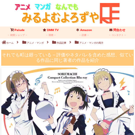
Palude
DMM TV
Amazon
問合わせ
雑貨ショップ
視聴
読書
コンタクト
ホーム
アニメ・マンガ
作品記事
アニメ・マンガの両方
それでも町は廻っている – 評価やネタバレを含めた感想、似てい
る作品に同じ著者の作品を紹介