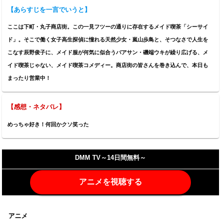
【
あらすじを一言でいうと
】
ここは下町・丸子商店街。この一見フツーの通りに存在するメイド喫茶「シーサイ
ド」。そこで働く女子高生探偵に憧れる天然少女・嵐山歩鳥と、そつなさで人生を
こなす辰野俊子に、メイド服が何気に似合うバアサン・磯端ウキが繰り広げる、メ
イド喫茶じゃない、メイド喫茶コメディー。商店街の皆さんを巻き込んで、本日も
まったり営業中！
【感想・ネタバレ】
めっちゃ好き！何回かクソ笑った
DMM TV～14日間無料～
アニメを視聴する
アニメ