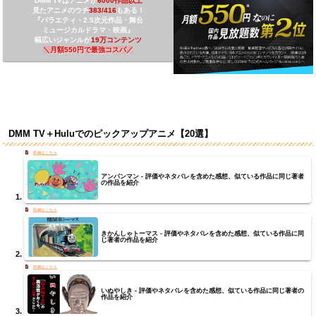
DMM TVは
アニメが
6000作品以上
見たアニメのウチ
3
83/416
もある！
『バラエティ・2.5次元作品・舞台
ミュージカルドラマ・映画』
幅広いジャンルが
19万コンテンツ
＼
月額550円で最強コスパ
／
DMM TV＋Huluでのピックアップアニメ【20選】
アンパンマン - 評価やネタバレを含めた感想、似ている作品に同じ著者
の作品を紹介
きかんしゃトーマス - 評価やネタバレを含めた感想、似ている作品に同
じ著者の作品を紹介
いぬやしき - 評価やネタバレを含めた感想、似ている作品に同じ著者の
作品を紹介