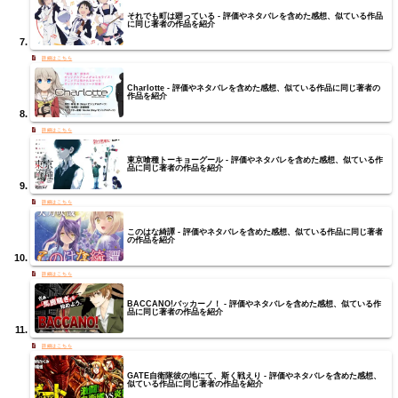
それでも町は廻っている - 評価やネタバレを含めた感想、似ている作品
に同じ著者の作品を紹介
Charlotte - 評価やネタバレを含めた感想、似ている作品に同じ著者の
作品を紹介
東京喰種トーキョーグール - 評価やネタバレを含めた感想、似ている作
品に同じ著者の作品を紹介
このはな綺譚 - 評価やネタバレを含めた感想、似ている作品に同じ著者
の作品を紹介
BACCANO!バッカーノ！ - 評価やネタバレを含めた感想、似ている作
品に同じ著者の作品を紹介
GATE自衛隊彼の地にて、斯く戦えり - 評価やネタバレを含めた感想、
似ている作品に同じ著者の作品を紹介