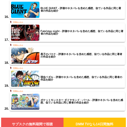
BLUE GIANT - 評価やネタバレを含めた感想、似ている作品に同じ著
者の作品を紹介
Fate/stay night - 評価やネタバレを含めた感想、似ている作品に同じ著
者の作品を紹介
黒子のバスケ - 評価やネタバレを含めた感想、似ている作品に同じ著者
の作品を紹介
弱虫ペダル - 評価やネタバレを含めた感想、似ている作品に同じ著者の
作品を紹介
ポケットモンスター ダイヤモンド・パール - 評価やネタバレを含めた感
想、似ている作品に同じ著者の作品を紹介
サブスクの無料期間で視聴
DMM TV
なら14日間無料