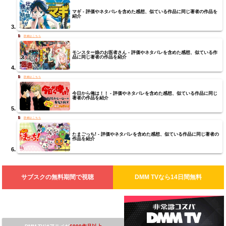
マギ - 評価やネタバレを含めた感想、似ている作品に同じ著者の作品を
紹介
モンスター娘のお医者さん - 評価やネタバレを含めた感想、似ている作
品に同じ著者の作品を紹介
今日から俺は！！ - 評価やネタバレを含めた感想、似ている作品に同じ
著者の作品を紹介
たまごっち! - 評価やネタバレを含めた感想、似ている作品に同じ著者の
作品を紹介
サブスクの無料期間で視聴
DMM TV
なら14日間無料