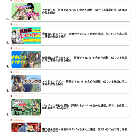
アホガール - 評価やネタバレを含めた感想、似ている作品に同じ著者の
作品を紹介
異種族レビュアーズ - 評価やネタバレを含めた感想、似ている作品に同
じ著者の作品を紹介
映像研には手を出すな！ - 評価やネタバレを含めた感想、似ている作品
に同じ著者の作品を紹介
メイドインアビス - 評価やネタバレを含めた感想、似ている作品に同じ
著者の作品を紹介
ジョジョの奇妙な冒険 - 評価やネタバレを含めた感想、似ている作品に
同じ著者の作品を紹介
鋼の錬金術師 - 評価やネタバレを含めた感想、似ている作品に同じ著者