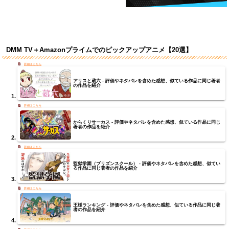
DMM TV＋Amazonプライムでのピックアップアニメ【20選】
アリスと蔵六 - 評価やネタバレを含めた感想、似ている作品に同じ著者
の作品を紹介
からくりサーカス - 評価やネタバレを含めた感想、似ている作品に同じ
著者の作品を紹介
監獄学園（プリズンスクール） - 評価やネタバレを含めた感想、似てい
る作品に同じ著者の作品を紹介
王様ランキング - 評価やネタバレを含めた感想、似ている作品に同じ著
者の作品を紹介