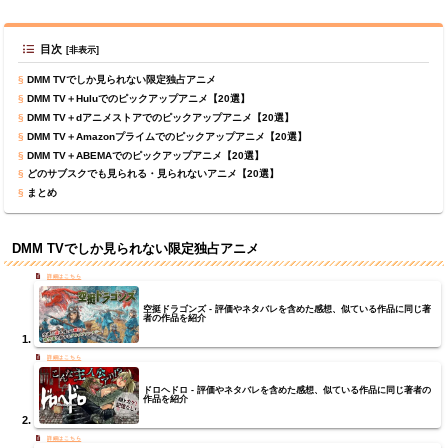
目次
DMM TVでしか見られない限定独占アニメ
DMM TV＋Huluでのピックアップアニメ【20選】
DMM TV＋dアニメストアでのピックアップアニメ【20選】
DMM TV＋Amazonプライムでのピックアップアニメ【20選】
DMM TV＋ABEMAでのピックアップアニメ【20選】
どのサブスクでも見られる・見られないアニメ【20選】
まとめ
DMM TVでしか見られない限定独占アニメ
空挺ドラゴンズ - 評価やネタバレを含めた感想、似ている作品に同じ著
者の作品を紹介
ドロヘドロ - 評価やネタバレを含めた感想、似ている作品に同じ著者の
作品を紹介