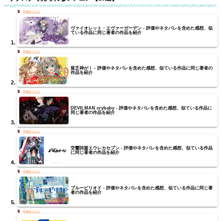
ヴァイオレット・エヴァーガーデン - 評価やネタバレを含めた感想、似
ている作品に同じ著者の作品を紹介
貧乏神が！ - 評価やネタバレを含めた感想、似ている作品に同じ著者の
作品を紹介
DEVILMAN crybaby - 評価やネタバレを含めた感想、似ている作品に
同じ著者の作品を紹介
交響詩篇エウレカセブン - 評価やネタバレを含めた感想、似ている作品
に同じ著者の作品を紹介
ブルーピリオド - 評価やネタバレを含めた感想、似ている作品に同じ著
者の作品を紹介