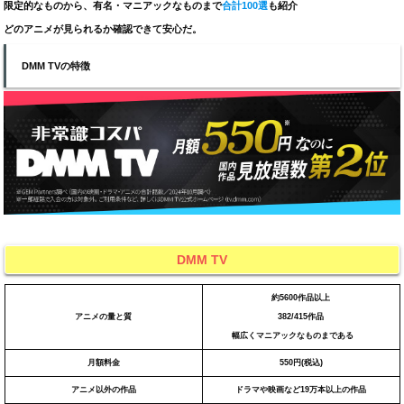
限定的なものから、有名・マニアックなものまで
合計100選
も紹介
どのアニメが見られるか確認できて安心だ。
DMM TV
の特徴
DMM TV
約5600作品以上
アニメの量と質
382/415作品
幅広くマニアックなものまである
月額料金
550円(税込)
アニメ以外の作品
ドラマや映画など19万本以上の作品