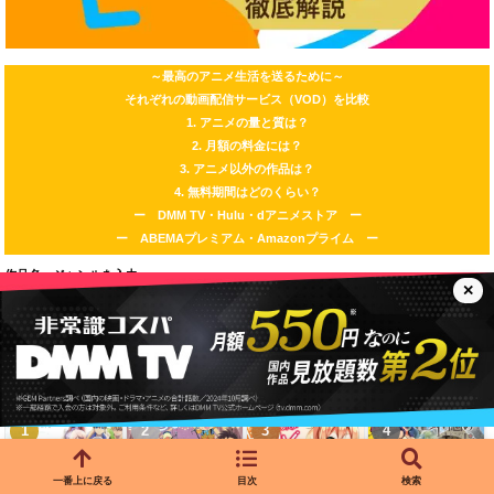
～最高のアニメ生活を送るために～
それぞれの動画配信サービス（VOD）を比較
1. アニメの量と質は？
2. 月額の料金には？
3. アニメ以外の作品は？
4. 無料期間はどのくらい？
ー DMM TV・Hulu・dアニメストア ー
ー ABEMAプレミアム・Amazonプライム ー
作品名・ジャンルを入力
✕
～人気作品記事～
一番上に戻る
目次
検索
神様になった日 - 評
おじゃる丸 - 評価や
はじめてのギャル -
不徳のギルド - 評価