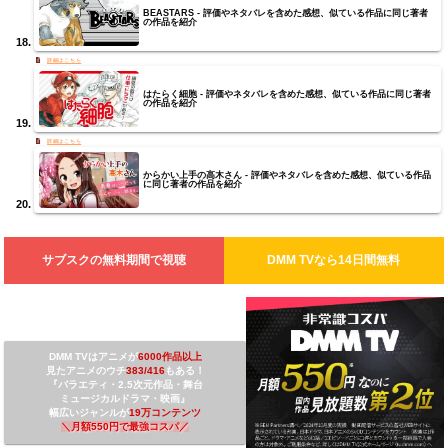
BEASTARS - 評価やネタバレを含めた感想、似ている作品に同じ著者
の作品を紹介
はたらく細胞 - 評価やネタバレを含めた感想、似ている作品に同じ著者
の作品を紹介
からかい上手の高木さん - 評価やネタバレを含めた感想、似ている作品
に同じ著者の作品を紹介
サブスクの無料期間で視聴
DMM TV
なら14日間無料
DMM TVは
アニメが
6000作品以上
見たアニメのウチ
3
83/416
もある！
『バラエティ・2.5次元作品・舞台
ミュージカルドラマ・映画』
幅広いジャンルが
19万コンテンツ
＼
月額550円で最強コスパ
／