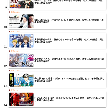
NARUTO-ナルト- 評価やネタバレを含めた感想、似ている作品に同じ
著者の作品を紹介
STEINS;GATE - 評価やネタバレを含めた感想、似ている作品に同じ著
者の作品を紹介
男子高校生の日常 - 評価やネタバレを含めた感想、似ている作品に同じ
著者の作品を紹介
異世界おじさん - 評価やネタバレを含めた感想、似ている作品に同じ著
者の作品を紹介
寄生獣 セイの格率 - 評価やネタバレを含めた感想、似ている作品に同じ
著者の作品を紹介
ひぐらしのなく頃に - 評価やネタバレを含めた感想、似ている作品に同
じ著者の作品を紹介