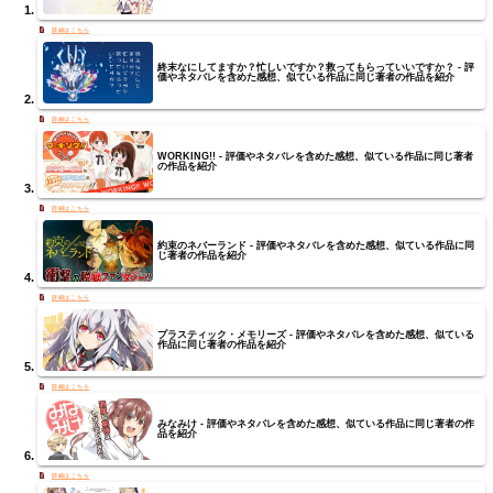
終末なにしてますか？忙しいですか？救ってもらっていいですか？ - 評
価やネタバレを含めた感想、似ている作品に同じ著者の作品を紹介
WORKING!! - 評価やネタバレを含めた感想、似ている作品に同じ著者
の作品を紹介
約束のネバーランド - 評価やネタバレを含めた感想、似ている作品に同
じ著者の作品を紹介
プラスティック・メモリーズ - 評価やネタバレを含めた感想、似ている
作品に同じ著者の作品を紹介
みなみけ - 評価やネタバレを含めた感想、似ている作品に同じ著者の作
品を紹介