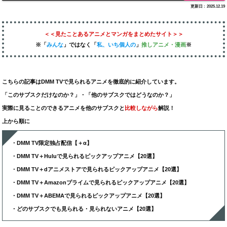
2025.12.19
＜＜見たことあるアニメとマンガをまとめたサイト＞＞
※「
みんな
」
ではなく
「
私、いち個人の
」
推しアニメ
・漫画
※
こちらの記事は
DMM TV
で見られるアニメを徹底的に紹介しています。
「このサブスクだけなのか？」・「他のサブスクではどうなのか？」
実際に見ることのできるアニメを他のサブスクと
比較しながら
解説！
上から順に
・DMM TV限定独占配信【＋α】
・DMM TV＋Huluで見られるピックアップアニメ【20選】
・DMM TV＋dアニメストアで見られるピックアップアニメ【20選】
・DMM TV＋Amazonプライムで見られるピックアップアニメ【20選】
・DMM TV＋ABEMAで見られるピックアップアニメ【20選】
・どのサブスクでも見られる・見られないアニメ【20選】