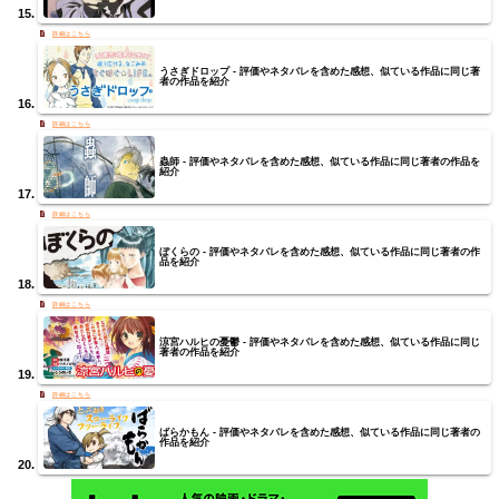
うさぎドロップ - 評価やネタバレを含めた感想、似ている作品に同じ著
者の作品を紹介
蟲師 - 評価やネタバレを含めた感想、似ている作品に同じ著者の作品を
紹介
ぼくらの - 評価やネタバレを含めた感想、似ている作品に同じ著者の作
品を紹介
涼宮ハルヒの憂鬱 - 評価やネタバレを含めた感想、似ている作品に同じ
著者の作品を紹介
ばらかもん - 評価やネタバレを含めた感想、似ている作品に同じ著者の
作品を紹介