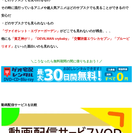
・どのサブスクでも見られるもの
その時に流行っているアニメや超人気アニメはどのサブスクでも見ることができるので
安心だ
・どのサブスクでも見られないもの
「ヴァイオレット・エヴァーガーデン」
がどこでも見れないのが残念、、、
他にも
「貧乏神が！」「DEVILMAN crybaby」「交響詩篇エウレカセブン」「ブルーピ
リオド」
といった面白いのも見れない。
＼こうなったら無料期間の間に借りちまおう！／
動画配信サービスを比較