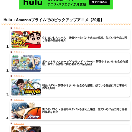
Hulu＋Amazonプライムでのピックアップアニメ【20選】
クレヨンしんちゃん - 評価やネタバレを含めた感想、似ている作品に同
じ著者の作品を紹介
ポケットモンスター ダイヤモンド・パール - 評価やネタバレを含めた感
想、似ている作品に同じ著者の作品を紹介
弱虫ペダル - 評価やネタバレを含めた感想、似ている作品に同じ著者の
作品を紹介
黒子のバスケ - 評価やネタバレを含めた感想、似ている作品に同じ著者
の作品を紹介