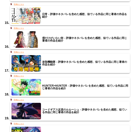
日常 - 評価やネタバレを含めた感想、似ている作品に同じ著者の作品を
紹介
僕だけがいない街 - 評価やネタバレを含めた感想、似ている作品に同じ
著者の作品を紹介
攻殻機動隊 - 評価やネタバレを含めた感想、似ている作品に同じ著者の
作品を紹介
HUNTER×HUNTER - 評価やネタバレを含めた感想、似ている作品に同
じ著者の作品を紹介
コードギアス反逆のルルーシュ - 評価やネタバレを含めた感想、似てい
る作品に同じ著者の作品を紹介