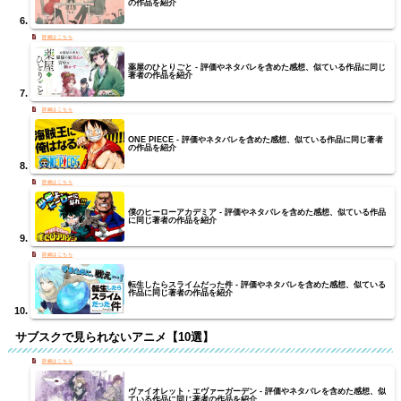
の作品を紹介
薬屋のひとりごと - 評価やネタバレを含めた感想、似ている作品に同じ
著者の作品を紹介
ONE PIECE - 評価やネタバレを含めた感想、似ている作品に同じ著者
の作品を紹介
僕のヒーローアカデミア - 評価やネタバレを含めた感想、似ている作品
に同じ著者の作品を紹介
転生したらスライムだった件 - 評価やネタバレを含めた感想、似ている
作品に同じ著者の作品を紹介
サブスクで見られないアニメ【10選】
ヴァイオレット・エヴァーガーデン - 評価やネタバレを含めた感想、似
ている作品に同じ著者の作品を紹介