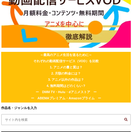
～最高のアニメ生活を送るために～
それぞれの動画配信サービス（VOD）を比較
1. アニメの量と質は？
2. 月額の料金には？
3. アニメ以外の作品は？
4. 無料期間はどのくらい？
ー DMM TV・Hulu・dアニメストア ー
ー ABEMAプレミアム・Amazonプライム ー
作品名・ジャンルを入力