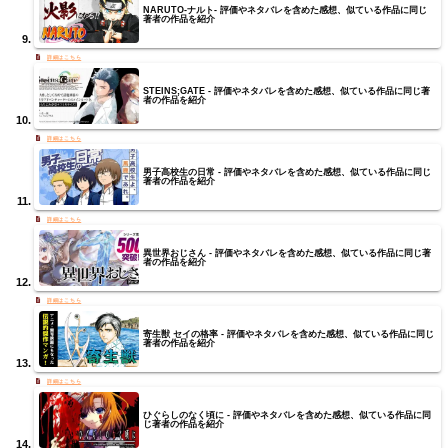
NARUTO-ナルト- 評価やネタバレを含めた感想、似ている作品に同じ
著者の作品を紹介
STEINS;GATE - 評価やネタバレを含めた感想、似ている作品に同じ著
者の作品を紹介
男子高校生の日常 - 評価やネタバレを含めた感想、似ている作品に同じ
著者の作品を紹介
異世界おじさん - 評価やネタバレを含めた感想、似ている作品に同じ著
者の作品を紹介
寄生獣 セイの格率 - 評価やネタバレを含めた感想、似ている作品に同じ
著者の作品を紹介
ひぐらしのなく頃に - 評価やネタバレを含めた感想、似ている作品に同
じ著者の作品を紹介