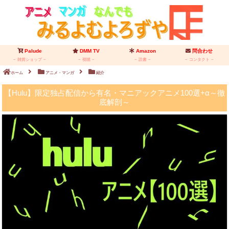
Palude
DMM TV
Amazon
問合わせ
雑貨ショップ
視聴
読書
コンタクト
ホーム
アニメ・マンガ
紹介
【Hulu】限定独占配信から有名・マニアックアニメ100選+α～徹
底解剖～