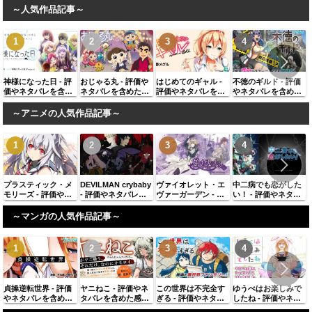
～人気作品記事～
神様になった日 - 評
おじゃる丸 - 評価や
はじめてのギャル -
不徳のギルド - 評価
価やネタバレを含め
ネタバレを含めた感
評価やネタバレを含
やネタバレを含めた
た感想、似ている作
想、似ている作品に
めた感想、似ている
感想、似ている作品
品に同じ著者の作品
同じ著者の作品を紹
作品に同じ著者の作
に同じ著者の作品を
～アニメの人気作品記事～
を紹介
介
品を紹介
紹介
プラスティック・メ
DEVILMAN crybaby
ヴァイオレット・エ
中二病でも恋がした
モリーズ - 評価やネ
- 評価やネタバレを
ヴァーガーデン - 評
い！ - 評価やネタバ
タバレを含めた感
含めた感想、似てい
価やネタバレを含め
レを含めた感想、似
想、似ている作品に
る作品に同じ著者の
た感想、似ている作
ている作品に同じ著
～マンガの人気作品記事～
同じ著者の作品を紹
作品を紹介
品に同じ著者の作品
者の作品を紹介
介
を紹介
貞操逆転世界 - 評価
ヤニねこ - 評価やネ
この世界は不完全す
ゆうべはお楽しみで
やネタバレを含めた
タバレを含めた感
ぎる - 評価やネタバ
したね - 評価やネタ
感想、似ている作品
想、似ている作品に
レを含めた感想、似
バレを含めた感想、