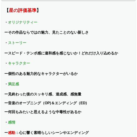
【
星の評価基準
】
・
オリジナリティー
ー
その作品ならではの魅力、見たことのない新しさ
・
ストーリー
ー
スピード・テンポ感に違和感を感じないか！どれだけ入り込めるか
・
キャラクター
ー
個性のある魅力的なキャラクターがいるか
・
満足感
ー
見終わった後のスッキリ感、達成感、感無量
ー
音楽のオープニング（OP)＆エンディング（ED)
ー
何回もみたいと思えるような中毒性があるか
・
感情
ー
感動
：
心に響く素晴らしいシーンやエンディング