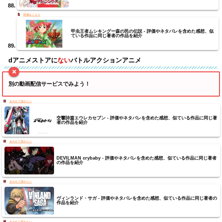
甲虫王者ムシキングー森の民の伝説 - 評価やネタバレを含めた感想、似
ている作品に同じ著者の作品を紹介
dアニメストア
に
ない
バトルアクション
アニメ
別の動画配信サービスでみよう！
交響詩篇エウレカセブン - 評価やネタバレを含めた感想、似ている作品に同じ著
者の作品を紹介
DEVILMAN crybaby - 評価やネタバレを含めた感想、似ている作品に同じ著者
の作品を紹介
ヴィンランド・サガ - 評価やネタバレを含めた感想、似ている作品に同じ著者の
作品を紹介