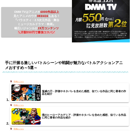
DMM TVは
アニメが
6000作品以上
見たアニメのウチ
3
83/416
もある！
『バラエティ・2.5次元作品・舞台
ミュージカルドラマ・映画』
幅広いジャンルが
19万コンテンツ
＼
月額550円で最強コスパ
／
手に汗握る激しいバトルシーンや戦闘が魅力なバトルアクションアニ
メおすすめ～5選～
鬼滅の刃 - 評価やネタバレを含めた感想、似ている作品に同じ著者の作
品を紹介
僕のヒーローアカデミア - 評価やネタバレを含めた感想、似ている作品
に同じ著者の作品を紹介