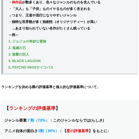
・
神作品
が数多くあり、色々なジャンルのものを含んでいる
・「大人」も「子供」ものイケるものが多く含まれる
→つまり、王道や流行になりやすいジャンル
・独特な世界観が多く独創性（オリジナリティー）が高い
→あまり知られていない名作がたくさん眠っている
～例～
1. ジョジョの奇妙な冒険
2. 鬼滅の刃
3. 進撃の巨人
4. BLACK LAGOON
5. PSYCHO-PASSサイコパス
ランキングを決める際の評価基準と個人的な評価基準について。
【
ランキングの評価基準
】
ジャンル要素
７割（70%）
：
このジャンルならでは(らしさ)
アニメ自体の面白さ
3割（30%）
：【
星の評価基準
】をもとに↓