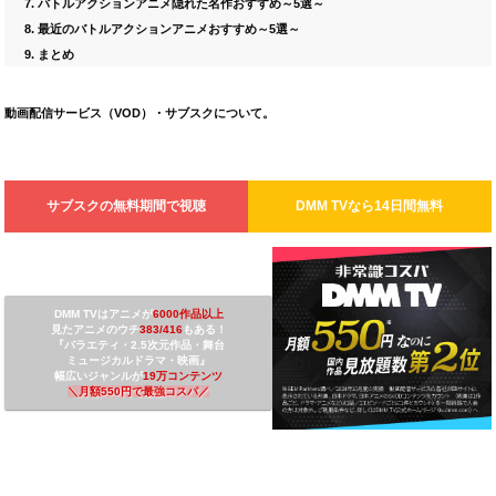
バトルアクション
アニメ隠れた名作おすすめ～5選～
最近のバトルアクションアニメおすすめ～5選～
まとめ
動画配信サービス（VOD）・サブスクについて。
サブスクの無料期間で視聴
DMM TV
なら14日間無料
DMM TVは
アニメが
6000作品以上
見たアニメのウチ
3
83/416
もある！
『バラエティ・2.5次元作品・舞台
ミュージカルドラマ・映画』
幅広いジャンルが
19万コンテンツ
＼
月額550円で最強コスパ
／