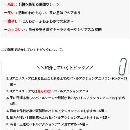
ー
鳥肌
：
予想を裏切る展開やシーン
ー
笑い
：
意味のわからない、良い意味でのアホう
ー
癒やし
：
ほんわか・ふわふわさでの安ぎ～
ー
カッコいい
：
自分を突き通すキャラクターやシリアスな展開
この記事で紹介していくトピックについて。
＼＼紹介していくトピック／／
dアニメストア
にある見たことある全てのバトルアクションアニメランキング～
89
選～
dアニメストア
では
見られない
バトルアクション
アニメ
手に汗握る激しいバトルシーンや戦闘が魅力なバトルアクションアニメおすすめ～
5選～
戦略や作戦が凄い頭脳戦のバトルアクションアニメおすすめ～5選～
動きが凄い！躍動感あふれるバトルアクションアニメおすすめ～5選～
有名・王道なバトルアクションアニメおすすめ～5選～