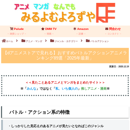
Palude
DMM TV
Amazon
問合わせ
雑貨ショップ
視聴
読書
コンタクト
ホーム
アニメ・マンガ
ジャンル・カテゴリー
バトルアクション
【dアニメストアで見れる】おすすめバトルアクションアニメラ
ンキング89選「2025年最新」
2025.12.19
＜＜見たことあるアニメとマンガをまとめたサイト＞＞
※「
みんな
」
ではなく
「
私、いち個人の
」
推しアニメ
・漫画
※
バトル・アクション系の特徴
・しっかりした見応えのあるアニメが見たいとなればこのジャンル