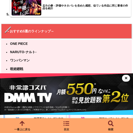
北斗の拳 - 評価やネタバレを含めた感想、似ている作品に同じ著者の作
品を紹介
～おすすめ5選のラインナップ～
ONE PIECE
NARUTO-ナルト-
ワンパンマン
呪術廻戦
北斗の拳
✕
どの作品を見ても満足できるクオリティー。
バトルアクションアニメを見るなら是非とも見たい作品たちになっている！
神漫画ランキングおすす
神アニメランキングおす
め104選「2025年最新」
すめ83選【2025年最新】
一番上に戻る
目次
検索