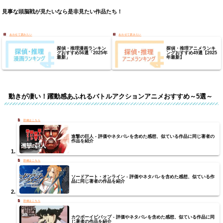
見事な頭脳戦が見たいなら是非見たい作品たち！
探偵・推理漫画ランキン
探偵・推理アニメランキ
グおすすめ56選「2025年
ングおすすめ49選【2025
最新」
年最新】
動きが凄い！躍動感あふれるバトルアクションアニメおすすめ～5選～
進撃の巨人 - 評価やネタバレを含めた感想、似ている作品に同じ著者の
作品を紹介
ソードアート・オンライン - 評価やネタバレを含めた感想、似ている作
品に同じ著者の作品を紹介
カウボーイビバップ - 評価やネタバレを含めた感想、似ている作品に同
じ著者の作品を紹介