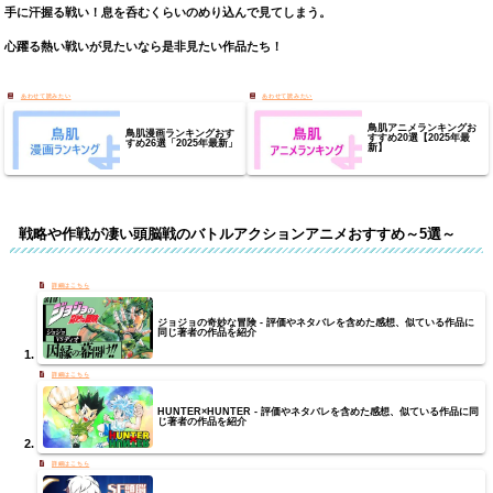
手に汗握る戦い！息を呑むくらいのめり込んで見てしまう。
心躍る熱い戦いが見たいなら是非見たい作品たち！
鳥肌アニメランキングお
鳥肌漫画ランキングおす
すすめ20選【2025年最
すめ26選「2025年最新」
新】
戦略や作戦が凄い頭脳戦のバトルアクションアニメおすすめ～5選～
ジョジョの奇妙な冒険 - 評価やネタバレを含めた感想、似ている作品に
同じ著者の作品を紹介
HUNTER×HUNTER - 評価やネタバレを含めた感想、似ている作品に同
じ著者の作品を紹介