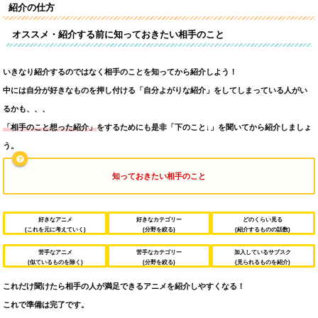
紹介の仕方
オススメ・紹介する前に知っておきたい相手のこと
いきなり紹介するのではなく相手のことを知ってから紹介しよう！
中には自分が好きなものを押し付ける「自分よがりな紹介」をしてしまっている人がい
るかも、、、
「相手のこと想った紹介」
をするためにも是非「
下のこと↓
」を聞いてから紹介しましょ
う。
知っておきたい相手のこと
好きなアニメ
好きなカテゴリー
どのくらい見る
(これを元に考えていく)
(分野を絞る)
(紹介するものの話数)
苦手なアニメ
苦手なカテゴリー
加入しているサブスク
(似ているものを除く)
(分野を絞る)
(見られるものを紹介)
これだけ聞けたら相手の人が満足できるアニメを紹介しやすくなる！
これで準備は完了です。