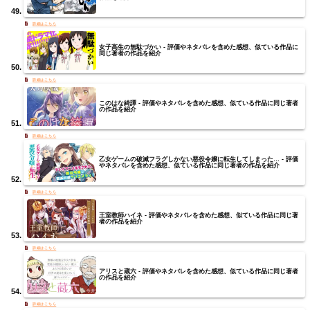
女子高生の無駄づかい - 評価やネタバレを含めた感想、似ている作品に
同じ著者の作品を紹介
このはな綺譚 - 評価やネタバレを含めた感想、似ている作品に同じ著者
の作品を紹介
乙女ゲームの破滅フラグしかない悪役令嬢に転生してしまった… - 評価
やネタバレを含めた感想、似ている作品に同じ著者の作品を紹介
王室教師ハイネ - 評価やネタバレを含めた感想、似ている作品に同じ著
者の作品を紹介
アリスと蔵六 - 評価やネタバレを含めた感想、似ている作品に同じ著者
の作品を紹介