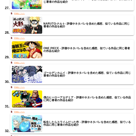
じ著者の作品を紹介
NARUTO-ナルト- 評価やネタバレを含めた感想、似ている作品に同じ
著者の作品を紹介
ONE PIECE - 評価やネタバレを含めた感想、似ている作品に同じ著者
の作品を紹介
ゴールデンカムイ - 評価やネタバレを含めた感想、似ている作品に同じ
著者の作品を紹介
僕のヒーローアカデミア - 評価やネタバレを含めた感想、似ている作品
に同じ著者の作品を紹介
転生したらスライムだった件 - 評価やネタバレを含めた感想、似ている
作品に同じ著者の作品を紹介