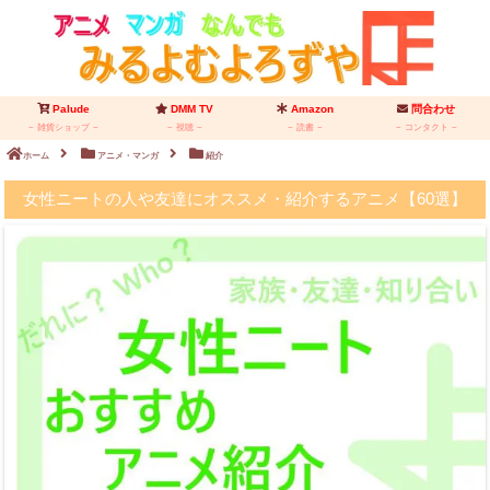
Palude
DMM TV
Amazon
問合わせ
雑貨ショップ
視聴
読書
コンタクト
ホーム
アニメ・マンガ
紹介
女性ニートの人や友達にオススメ・紹介するアニメ【60選】