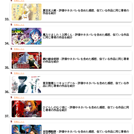
夏目友人帳 - 評価やネタバレを含めた感想、似ている作品に同じ著者の
作品を紹介
魔入りました！入間くん - 評価やネタバレを含めた感想、似ている作品
に同じ著者の作品を紹介
鋼の錬金術師 - 評価やネタバレを含めた感想、似ている作品に同じ著者
の作品を紹介
東京喰種トーキョーグール - 評価やネタバレを含めた感想、似ている作
品に同じ著者の作品を紹介
ひぐらしのなく頃に - 評価やネタバレを含めた感想、似ている作品に同
じ著者の作品を紹介
攻殻機動隊 - 評価やネタバレを含めた感想、似ている作品に同じ著者の