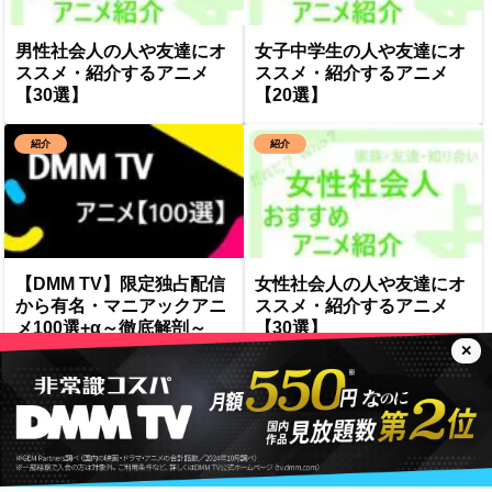
男性社会人の人や友達にオ
女子中学生の人や友達にオ
ススメ・紹介するアニメ
ススメ・紹介するアニメ
【30選】
【20選】
紹介
紹介
【DMM TV】限定独占配信
女性社会人の人や友達にオ
から有名・マニアックアニ
ススメ・紹介するアニメ
メ100選+α～徹底解剖～
【30選】
✕
トップベージ
プライバシーポリシー
© 2024 みるよむよろずや.