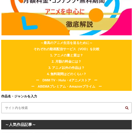
～最高のアニメ生活を送るために～
それぞれの動画配信サービス（VOD）を比較
1. アニメの量と質は？
2. 月額の料金には？
3. アニメ以外の作品は？
4. 無料期間はどのくらい？
ー DMM TV・Hulu・dアニメストア ー
ー ABEMAプレミアム・Amazonプライム ー
作品名・ジャンルを入力
～人気作品記事～