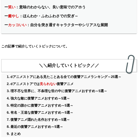
ー
笑い
：
意味のわからない、良い意味でのアホう
ー
癒やし
：
ほんわか・ふわふわさでの安ぎ～
ー
カッコいい
：
自分を突き通すキャラクターやシリアスな展開
この記事で紹介していくトピックについて。
＼＼紹介していくトピック／／
dアニメストア
にある見たことある全ての復讐アニメランキング～
25
選～
dアニメストア
では
見られない
復讐
アニメ
理不尽な世界に、不条理な世の中に復讐アニメおすすめ～5選～
強大な敵に復讐アニメおすすめ～5選～
特定の誰かに復讐アニメおすすめ～5選～
有名・王道な復讐アニメおすすめ～5選～
復讐アニメ隠れた名作おすすめ～5選～
最近の復讐アニメおすすめ～5選～
まとめ