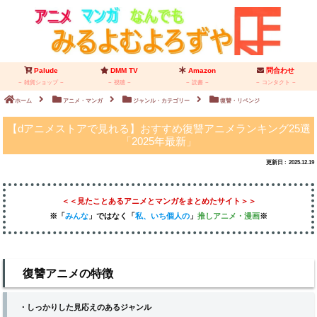
Palude
DMM TV
Amazon
問合わせ
雑貨ショップ
視聴
読書
コンタクト
ホーム
アニメ・マンガ
ジャンル・カテゴリー
復讐・リベンジ
【dアニメストアで見れる】おすすめ復讐アニメランキング25選
「2025年最新」
2025.12.19
＜＜見たことあるアニメとマンガをまとめたサイト＞＞
※「
みんな
」
ではなく
「
私、いち個人の
」
推しアニメ
・漫画
※
復讐アニメの特徴
・しっかりした見応えのあるジャンル