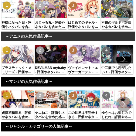
神様になった日 - 評
おじゃる丸 - 評価や
はじめてのギャル -
不徳のギルド - 評価
価やネタバレを含め
ネタバレを含めた感
評価やネタバレを含
やネタバレを含めた
た感想、似ている作
想、似ている作品に
めた感想、似ている
感想、似ている作品
品に同じ著者の作品
同じ著者の作品を紹
作品に同じ著者の作
に同じ著者の作品を
～アニメの人気作品記事～
を紹介
介
品を紹介
紹介
プラスティック・メ
DEVILMAN crybaby
ヴァイオレット・エ
中二病でも恋がした
モリーズ - 評価やネ
- 評価やネタバレを
ヴァーガーデン - 評
い！ - 評価やネタバ
タバレを含めた感
含めた感想、似てい
価やネタバレを含め
レを含めた感想、似
想、似ている作品に
る作品に同じ著者の
た感想、似ている作
ている作品に同じ著
～マンガの人気作品記事～
同じ著者の作品を紹
作品を紹介
品に同じ著者の作品
者の作品を紹介
介
を紹介
貞操逆転世界 - 評価
ヤニねこ - 評価やネ
この世界は不完全す
ゆうべはお楽しみで
やネタバレを含めた
タバレを含めた感
ぎる - 評価やネタバ
したね - 評価やネタ
感想、似ている作品
想、似ている作品に
レを含めた感想、似
バレを含めた感想、
に同じ著者の作品を
同じ著者の作品を紹
ている作品に同じ著
似ている作品に同じ
～ジャンル・カテゴリーの人気記事～
紹介
介
者の作品を紹介
著者の作品を紹介