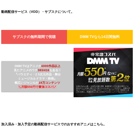
動画配信サービス（VOD）・サブスクについて。
サブスクの無料期間で視聴
DMM TV
なら14日間無料
DMM TVは
アニメが
6000作品以上
見たアニメのウチ
3
83/416
もある！
『バラエティ・2.5次元作品・舞台
ミュージカルドラマ・映画』
幅広いジャンルが
19万コンテンツ
＼
月額550円で最強コスパ
／
加入済み・加入予定の動画配信サービスでのおすすめアニメはこちら。