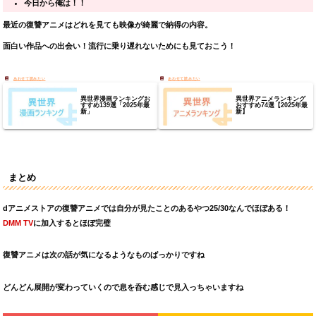
今日から俺は！！
最近の復讐アニメはどれを見ても映像が綺麗で納得の内容。
面白い作品への出会い！流行に乗り遅れないためにも見ておこう！
異世界漫画ランキングお
異世界アニメランキング
すすめ139選「2025年最
おすすめ74選【2025年最
新」
新】
まとめ
dアニメストアの
復讐
アニメ
では自分が見たことのあるやつ
25/30
なんでほぼある！
DMM TV
に加入するとほぼ完璧
復讐アニメは次の話が気になるようなものばっかりですね
どんどん展開が変わっていくので息を呑む感じで見入っちゃいますね