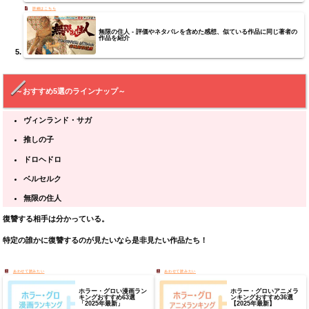
無限の住人 - 評価やネタバレを含めた感想、似ている作品に同じ著者の
作品を紹介
～おすすめ5選のラインナップ～
ヴィンランド・サガ
推しの子
ドロヘドロ
ベルセルク
無限の住人
復讐する相手は分かっている。
特定の誰かに復讐するのが見たいなら是非見たい作品たち！
ホラー・グロい漫画ラン
ホラー・グロいアニメラ
キングおすすめ63選
ンキングおすすめ36選
「2025年最新」
【2025年最新】