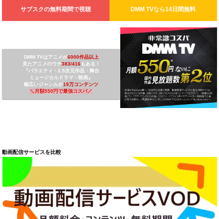
サブスクの無料期間で視聴
DMM TV
なら14日間無料
DMM TVは
アニメが
6000作品以上
見たアニメのウチ
3
83/416
もある！
『バラエティ・2.5次元作品・舞台
ミュージカルドラマ・映画』
幅広いジャンルが
19万コンテンツ
＼
月額550円で最強コスパ
／
動画配信サービスを比較