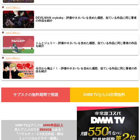
DEVILMAN crybaby - 評価やネタバレを含めた感想、似ている作品に同じ著者
の作品を紹介
トムとジェリー - 評価やネタバレを含めた感想、似ている作品に同じ著者の作品
を紹介
今日から俺は！！ - 評価やネタバレを含めた感想、似ている作品に同じ著者の作
品を紹介
サブスクの無料期間で視聴
DMM TV
なら14日間無料
DMM TVは
アニメが
6000作品以上
見たアニメのウチ
3
83/416
もある！
『バラエティ・2.5次元作品・舞台
ミュージカルドラマ・映画』