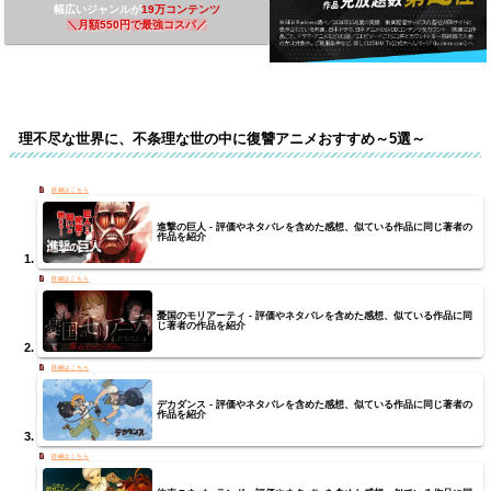
幅広いジャンルが
19万コンテンツ
＼
月額550円で最強コスパ
／
理不尽な世界に、不条理な世の中に復讐アニメおすすめ～5選～
進撃の巨人 - 評価やネタバレを含めた感想、似ている作品に同じ著者の
作品を紹介
憂国のモリアーティ - 評価やネタバレを含めた感想、似ている作品に同
じ著者の作品を紹介
デカダンス - 評価やネタバレを含めた感想、似ている作品に同じ著者の
作品を紹介