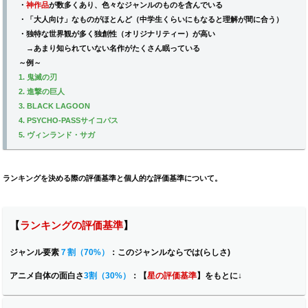
・
神作品
が数多くあり、色々なジャンルのものを含んでいる
・「大人向け」なものがほとんど（中学生くらいにもなると理解が間に合う）
・独特な世界観が多く独創性（オリジナリティー）が高い
→あまり知られていない名作がたくさん眠っている
～例～
1. 鬼滅の刃
2. 進撃の巨人
3. BLACK LAGOON
4. PSYCHO-PASSサイコパス
5. ヴィンランド・サガ
ランキングを決める際の評価基準と個人的な評価基準について。
【
ランキングの評価基準
】
ジャンル要素
７割（70%）
：
このジャンルならでは(らしさ)
アニメ自体の面白さ
3割（30%）
：【
星の評価基準
】をもとに↓