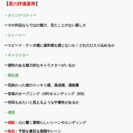
【
星の評価基準
】
・
オリジナリティー
ー
その作品ならではの魅力、見たことのない新しさ
・
ストーリー
ー
スピード・テンポ感に違和感を感じないか！どれだけ入り込めるか
・
キャラクター
ー
個性のある魅力的なキャラクターがいるか
・
満足感
ー
見終わった後のスッキリ感、達成感、感無量
ー
音楽のオープニング（OP)＆エンディング（ED)
ー
何回もみたいと思えるような中毒性があるか
・
感情
ー
感動
：
心に響く素晴らしいシーンやエンディング
ー
鳥肌
：
予想を裏切る展開やシーン