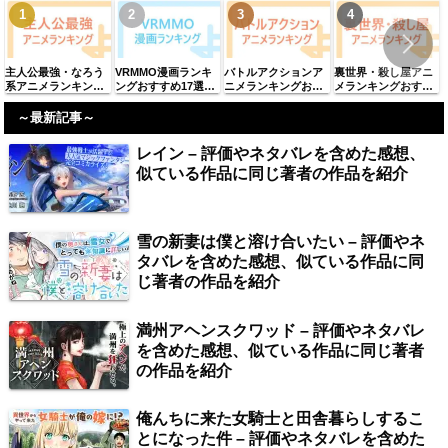
主人公最強・なろう
VRMMO漫画ランキ
バトルアクションア
裏世界・殺し屋アニ
系アニメランキング
ングおすすめ17選
ニメランキングおす
メランキングおすす
おすすめ61選【2025
「2025年最新」
すめ98選【2025年最
め38選【2025年最
年最新】
新】
新】
～最新記事～
レイン – 評価やネタバレを含めた感想、
似ている作品に同じ著者の作品を紹介
雪の新妻は僕と溶け合いたい – 評価やネ
タバレを含めた感想、似ている作品に同
じ著者の作品を紹介
満州アヘンスクワッド – 評価やネタバレ
を含めた感想、似ている作品に同じ著者
の作品を紹介
俺んちに来た女騎士と田舎暮らしするこ
とになった件 – 評価やネタバレを含めた