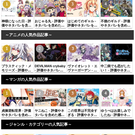
神様になった日 - 評
おじゃる丸 - 評価や
はじめてのギャル -
不徳のギルド - 評価
価やネタバレを含め
ネタバレを含めた感
評価やネタバレを含
やネタバレを含めた
た感想、似ている作
想、似ている作品に
めた感想、似ている
感想、似ている作品
品に同じ著者の作品
同じ著者の作品を紹
作品に同じ著者の作
に同じ著者の作品を
～アニメの人気作品記事～
を紹介
介
品を紹介
紹介
プラスティック・メ
DEVILMAN crybaby
ヴァイオレット・エ
中二病でも恋がした
モリーズ - 評価やネ
- 評価やネタバレを
ヴァーガーデン - 評
い！ - 評価やネタバ
タバレを含めた感
含めた感想、似てい
価やネタバレを含め
レを含めた感想、似
想、似ている作品に
る作品に同じ著者の
た感想、似ている作
ている作品に同じ著
～マンガの人気作品記事～
同じ著者の作品を紹
作品を紹介
品に同じ著者の作品
者の作品を紹介
介
を紹介
貞操逆転世界 - 評価
ヤニねこ - 評価やネ
この世界は不完全す
ゆうべはお楽しみで
やネタバレを含めた
タバレを含めた感
ぎる - 評価やネタバ
したね - 評価やネタ
感想、似ている作品
想、似ている作品に
レを含めた感想、似
バレを含めた感想、
に同じ著者の作品を
同じ著者の作品を紹
ている作品に同じ著
似ている作品に同じ
～ジャンル・カテゴリーの人気記事～
紹介
介
者の作品を紹介
著者の作品を紹介