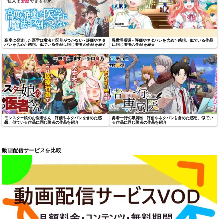
高度に発達した医学は魔法と区別がつかない - 評価やネタ
異世界薬局 - 評価やネタバレを含めた感想、似ている作品
バレを含めた感想、似ている作品に同じ著者の作品を紹介
に同じ著者の作品を紹介
モンスター娘のお医者さん - 評価やネタバレを含めた感
勇者一行の専属医 - 評価やネタバレを含めた感想、似てい
想、似ている作品に同じ著者の作品を紹介
る作品に同じ著者の作品を紹介
動画配信サービスを比較