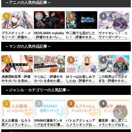
品に同じ著者の作品
同じ著者の作品を紹
作品に同じ著者の作
に同じ著者の作品を
～アニメの人気作品記事～
を紹介
介
品を紹介
紹介
プラスティック・メ
DEVILMAN crybaby
中二病でも恋がした
ヴァイオレット・エ
モリーズ - 評価やネ
- 評価やネタバレを
い！ - 評価やネタバ
ヴァーガーデン - 評
タバレを含めた感
含めた感想、似てい
レを含めた感想、似
価やネタバレを含め
想、似ている作品に
る作品に同じ著者の
ている作品に同じ著
た感想、似ている作
～マンガの人気作品記事～
同じ著者の作品を紹
作品を紹介
者の作品を紹介
品に同じ著者の作品
介
を紹介
貞操逆転世界 - 評価
ヤニねこ - 評価やネ
ゆうべはお楽しみで
この世界は不完全す
やネタバレを含めた
タバレを含めた感
したね - 評価やネタ
ぎる - 評価やネタバ
感想、似ている作品
想、似ている作品に
バレを含めた感想、
レを含めた感想、似
に同じ著者の作品を
同じ著者の作品を紹
似ている作品に同じ
ている作品に同じ著
～ジャンル・カテゴリーの人気記事～
紹介
介
著者の作品を紹介
者の作品を紹介
主人公最強・なろう
VRMMO漫画ランキ
バトルアクションア
裏世界・殺し屋アニ
系アニメランキング
ングおすすめ17選
ニメランキングおす
メランキングおすす
おすすめ61選【2025
「2025年最新」
すめ98選【2025年最
め38選【2025年最