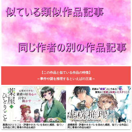
【この作品と似ている作品の特徴】
～事件や謎を推理するといえばの王道～
薬屋のひとりごと - 評価やネタバレを含めた感想、似てい
虚構推理 - 評価やネタバレを含めた感想、似ている作品に
る作品に同じ著者の作品を紹介
同じ著者の作品を紹介