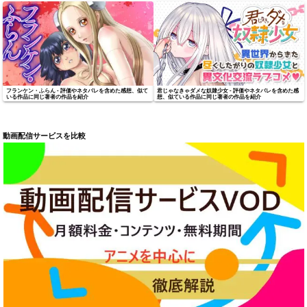
フランケン・ふらん - 評価やネタバレを含めた感想、似て
君じゃなきゃダメな奴隷少女 - 評価やネタバレを含めた感
いる作品に同じ著者の作品を紹介
想、似ている作品に同じ著者の作品を紹介
動画配信サービスを比較