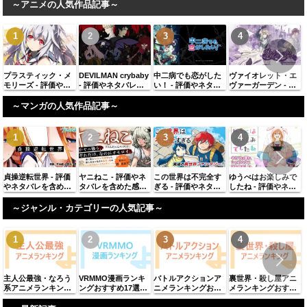
品に同じ著者の作品
同じ著者の作品を紹
作品に同じ著者の作
に同じ著者の作品を
～アニメの人気作品記事～
を紹介
介
品を紹介
紹介
プラスティック・メ
DEVILMAN crybaby
中二病でも恋がした
ヴァイオレット・エ
モリーズ - 評価やネ
- 評価やネタバレを
い！ - 評価やネタバ
ヴァーガーデン - 評
タバレを含めた感
含めた感想、似てい
レを含めた感想、似
価やネタバレを含め
想、似ている作品に
る作品に同じ著者の
ている作品に同じ著
た感想、似ている作
～マンガの人気作品記事～
同じ著者の作品を紹
作品を紹介
者の作品を紹介
品に同じ著者の作品
介
を紹介
貞操逆転世界 - 評価
ヤニねこ - 評価やネ
この世界は不完全す
ゆうべはお楽しみで
やネタバレを含めた
タバレを含めた感
ぎる - 評価やネタバ
したね - 評価やネタ
感想、似ている作品
想、似ている作品に
レを含めた感想、似
バレを含めた感想、
に同じ著者の作品を
同じ著者の作品を紹
ている作品に同じ著
似ている作品に同じ
～ジャンル・カテゴリーの人気記事～
紹介
介
者の作品を紹介
著者の作品を紹介
主人公最強・なろう
VRMMO漫画ランキ
バトルアクションア
裏世界・殺し屋アニ
系アニメランキング
ングおすすめ17選
ニメランキングおす
メランキングおすす
おすすめ61選【2025
「2025年最新」
すめ98選【2025年最
め38選【2025年最