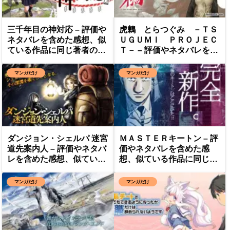
三千年目の神対応 – 評価や
虎鶫 とらつぐみ －ＴＳ
ネタバレを含めた感想、似
ＵＧＵＭＩ ＰＲＯＪＥＣ
ている作品に同じ著者の作
Ｔ－ – 評価やネタバレを含
品を紹介
めた感想、似ている作品に
同じ著者の作品を紹介
マンガだけ
マンガだけ
ダンジョン・シェルパ 迷宮
ＭＡＳＴＥＲキートン – 評
道先案内人 – 評価やネタバ
価やネタバレを含めた感
レを含めた感想、似ている
想、似ている作品に同じ著
作品に同じ著者の作品を紹
者の作品を紹介
介
マンガだけ
マンガだけ