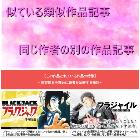
【この作品と似ている作品の特徴】
～現実世界を舞台に患者を治療する物語～
ブラック・ジャック - 評価やネタバレを含めた感想、似て
フラジャイル 病理医岸京一郎の所見 - 評価やネタバレを含
いる作品に同じ著者の作品を紹介
めた感想、似ている作品に同じ著者の作品を紹介