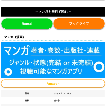
～マンガを無料で読む～
ブックライブ
Renta!
マンガ（漫画）
Amazon
著者
ジャスミン・ギュ
巻数
全8巻