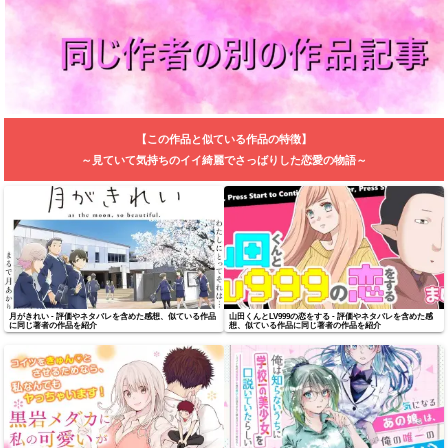
【この作品と似ている作品の特徴】
～見ていて気持ちのイイ綺麗でさっばりした恋愛の物語～
月がきれい - 評価やネタバレを含めた感想、似ている作品
山田くんとLV999の恋をする - 評価やネタバレを含めた感
に同じ著者の作品を紹介
想、似ている作品に同じ著者の作品を紹介