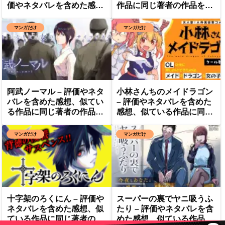
価やネタバレを含めた感
作品に同じ著者の作品を紹
想、似ている作品に同じ著
介
者の作品を紹介
マンガだけ
マンガだけ
阿武ノーマル – 評価やネタ
小林さんちのメイドラゴン
バレを含めた感想、似てい
– 評価やネタバレを含めた
る作品に同じ著者の作品を
感想、似ている作品に同じ
紹介
著者の作品を紹介
マンガだけ
マンガだけ
十字架のろくにん – 評価や
スーパーの裏でヤニ吸うふ
ネタバレを含めた感想、似
たり – 評価やネタバレを含
ている作品に同じ著者の作
めた感想、似ている作品に