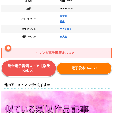
出版社
KADOKAWA
連載
ComicWalker
・
異世界
メインジャンル
・
転生
サブジャンル
・
主人公最強
感情ジャンル
・
個人的
～マンガ電子書籍オススメ～
総合電子書籍ストア【楽天
電子貸本Renta!
Kobo】
他のアニメ・マンガのおすすめ