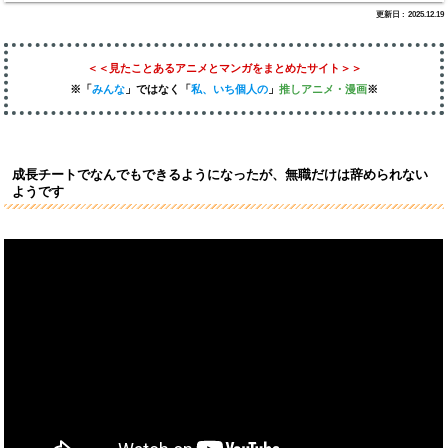
2025.12.19
＜＜見たことあるアニメとマンガをまとめたサイト＞＞
※「
みんな
」
ではなく
「
私、いち個人の
」
推しアニメ
・漫画
※
成長チートでなんでもできるようになったが、無職だけは辞められない
ようです