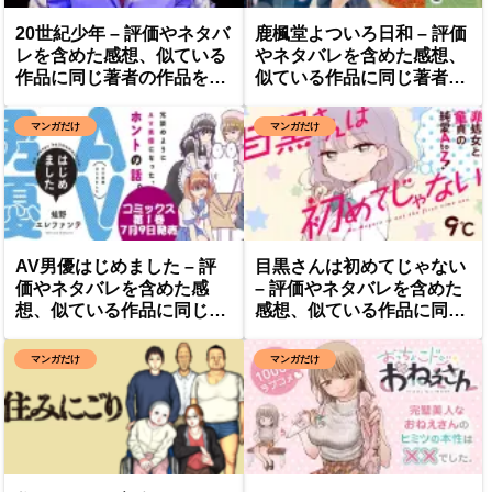
20世紀少年 – 評価やネタバ
鹿楓堂よついろ日和 – 評価
レを含めた感想、似ている
やネタバレを含めた感想、
作品に同じ著者の作品を紹
似ている作品に同じ著者の
介
作品を紹介
マンガだけ
マンガだけ
AV男優はじめました – 評
目黒さんは初めてじゃない
価やネタバレを含めた感
– 評価やネタバレを含めた
想、似ている作品に同じ著
感想、似ている作品に同じ
者の作品を紹介
著者の作品を紹介
マンガだけ
マンガだけ