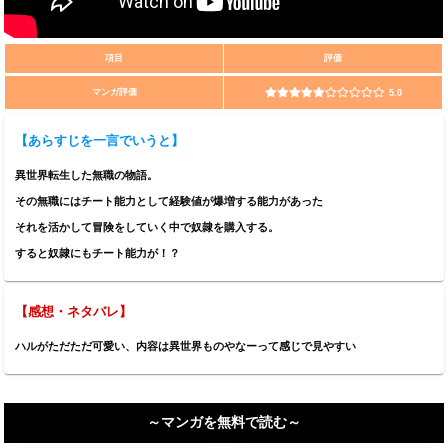
項目
評価
マンガ評価
5.0
【
あらすじを一言でいうと
】
異世界転生した無職の物語。
その無職にはチート能力として経験値が爆増する能力があった
それを活かして冒険をしていく中で奴隷を購入する。
すると奴隷にもチート能力が！？
【感想・ネタバレ】
ハルがただただ可愛い、内容は異世界ものやなーって感じで見やすい
～マンガを無料で読む～