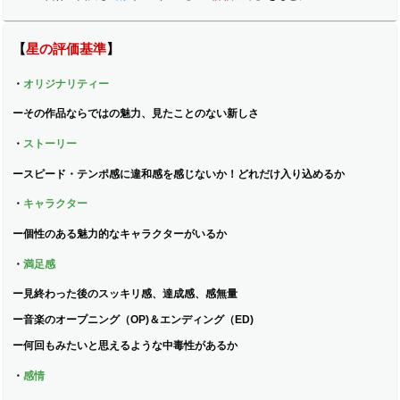
【
星の評価基準
】
・
オリジナリティー
ー
その作品ならではの魅力、見たことのない新しさ
・
ストーリー
ー
スピード・テンポ感に違和感を感じないか！どれだけ入り込めるか
・
キャラクター
ー
個性のある魅力的なキャラクターがいるか
・
満足感
ー
見終わった後のスッキリ感、達成感、感無量
ー
音楽のオープニング（OP)＆エンディング（ED)
ー
何回もみたいと思えるような中毒性があるか
・
感情