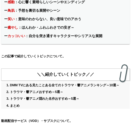
ー
感動
：
心に響く素晴らしいシーンやエンディング
ー
鳥肌
：
予想を裏切る展開やシーン
ー
笑い
：
意味のわからない、良い意味でのアホう
ー
癒やし
：
ほんわか・ふわふわさでの安ぎ～
ー
カッコいい
：
自分を突き通すキャラクターやシリアスな展開
この記事で紹介していくトピックについて。
＼＼紹介していくトピック／／
DMM TV
にある見たことある全てのトラウマ・鬱アニメランキング～10選～
トラウマ・鬱アニメおすすめ～5選～
トラウマ・鬱
アニメ隠れた名作おすすめ～5選～
まとめ
動画配信サービス（VOD）・サブスクについて。