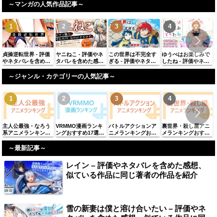
想、似ている作品に
る作品に同じ著者の
ている作品に同じ著
た感想、似ている作
～マンガの人気作品記事～
同じ著者の作品を紹
作品を紹介
者の作品を紹介
品に同じ著者の作品
介
を紹介
貞操逆転世界 - 評価
ヤニねこ - 評価やネ
この世界は不完全す
ゆうべはお楽しみで
やネタバレを含めた
タバレを含めた感
ぎる - 評価やネタバ
したね - 評価やネタ
感想、似ている作品
想、似ている作品に
レを含めた感想、似
バレを含めた感想、
に同じ著者の作品を
同じ著者の作品を紹
ている作品に同じ著
似ている作品に同じ
～ジャンル・カテゴリーの人気記事～
紹介
介
者の作品を紹介
著者の作品を紹介
主人公最強・なろう
VRMMO漫画ランキ
バトルアクションア
裏世界・殺し屋アニ
系アニメランキング
ングおすすめ17選
ニメランキングおす
メランキングおすす
おすすめ61選【2025
「2025年最新」
すめ98選【2025年最
め38選【2025年最
年最新】
新】
新】
～最新記事～
レイン – 評価やネタバレを含めた感想、
似ている作品に同じ著者の作品を紹介
雪の新妻は僕と溶け合いたい – 評価やネ