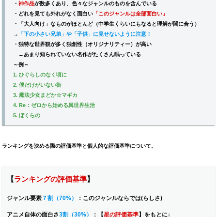
・
神作品
が数多くあり、色々なジャンルのものを含んでいる
・
どれを見ても外れがなく面白い
「このジャンルは全部面白い」
・「大人向け」なものがほとんど（中学生くらいにもなると理解が間に合う）
→
「下の小さい兄弟」や「子供」に見せないように注意！
・独特な世界観が多く独創性（オリジナリティー）が高い
→あまり知られていない名作がたくさん眠っている
～例～
1. ひぐらしのなく頃に
2. 僕だけがいない街
3. 魔法少女まどか☆マギカ
4. Re：ゼロから始める異世界生活
5. ぼくらの
ランキングを決める際の評価基準と個人的な評価基準について。
【
ランキングの評価基準
】
ジャンル要素
７割（70%）
：
このジャンルならでは(らしさ)
アニメ自体の面白さ
3割（30%）
：【
星の評価基準
】をもとに↓