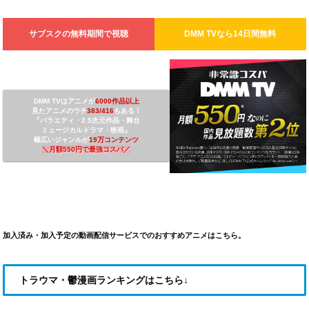
サブスクの無料期間で視聴
DMM TV
なら14日間無料
DMM TVは
アニメが
6000作品以上
見たアニメのウチ
3
83/416
もある！
『バラエティ・2.5次元作品・舞台
ミュージカルドラマ・映画』
幅広いジャンルが
19万コンテンツ
＼
月額550円で最強コスパ
／
加入済み・加入予定の動画配信サービスでのおすすめアニメはこちら。
トラウマ・鬱漫画ランキングはこちら↓