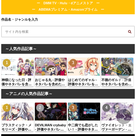
ー DMM TV・Hulu・dアニメストア ー
ー ABEMAプレミアム・Amazonプライム ー
作品名・ジャンルを入力
～人気作品記事～
神様になった日 - 評
おじゃる丸 - 評価や
はじめてのギャル -
不徳のギルド - 評価
価やネタバレを含め
ネタバレを含めた感
評価やネタバレを含
やネタバレを含めた
た感想、似ている作
想、似ている作品に
めた感想、似ている
感想、似ている作品
品に同じ著者の作品
同じ著者の作品を紹
作品に同じ著者の作
に同じ著者の作品を
～アニメの人気作品記事～
を紹介
介
品を紹介
紹介
プラスティック・メ
DEVILMAN crybaby
中二病でも恋がした
ヴァイオレット・エ
モリーズ - 評価やネ
- 評価やネタバレを
い！ - 評価やネタバ
ヴァーガーデン - 評
タバレを含めた感
含めた感想、似てい
レを含めた感想、似
価やネタバレを含め