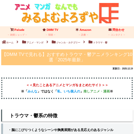
Palude
DMM TV
Amazon
問合わせ
雑貨ショップ
視聴
読書
コンタクト
ホーム
アニメ・マンガ
ジャンル・カテゴリー
トラウマ・鬱
【DMM TVで見れる】おすすめトラウマ・鬱アニメランキング10
選「2025年最新」
2025.12.19
＜＜見たことあるアニメとマンガをまとめたサイト＞＞
※「
みんな
」
ではなく
「
私、いち個人の
」
推しアニメ
・漫画
※
トラウマ・鬱系の特徴
・脳にこびりつくようなシーンや胸糞展開がある見応えのあるジャンル