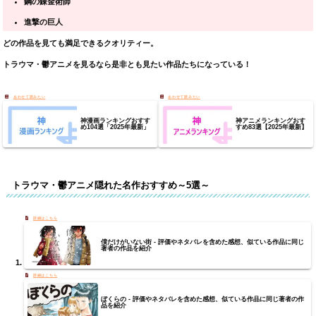
鋼の錬金術師
進撃の巨人
どの作品を見ても満足できるクオリティー。
トラウマ・鬱アニメを見るなら是非とも見たい作品たちになっている！
神漫画ランキングおすす
神アニメランキングおす
め104選「2025年最新」
すめ83選【2025年最新】
トラウマ・鬱アニメ隠れた名作おすすめ～5選～
僕だけがいない街 - 評価やネタバレを含めた感想、似ている作品に同じ
著者の作品を紹介
ぼくらの - 評価やネタバレを含めた感想、似ている作品に同じ著者の作
品を紹介