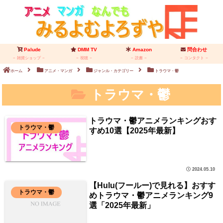
Palude
DMM TV
Amazon
問合わせ
雑貨ショップ
視聴
読書
コンタクト
ホーム
アニメ・マンガ
ジャンル・カテゴリー
トラウマ・鬱
トラウマ・鬱
トラウマ・鬱アニメランキングおす
トラウマ・鬱
すめ10選【2025年最新】
2024.05.10
【Hulu(フールー)で見れる】おすす
トラウマ・鬱
めトラウマ・鬱アニメランキング9
選「2025年最新」